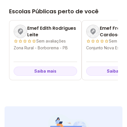
Escolas Públicas perto de você
Emef Edith Rodrigues
Emef Franc
Leite
Cardoso Da
Sem avaliações
Sem aval
Zona Rural - Borborema - PB
Conjunto Nova Esper
Borborema - PB
Saiba mais
Saiba mai