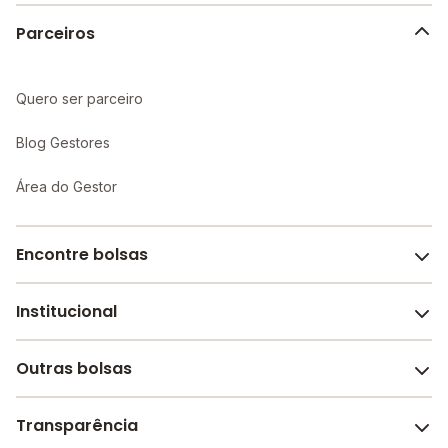
Parceiros
Quero ser parceiro
Blog Gestores
Área do Gestor
Encontre bolsas
Institucional
Melhores escolas de São Paulo
Escolas por cidade e bairro
Outras bolsas
Sobre o Melhor Escola
Bolsas de estudo em escolas
Revista Melhor Escola
Transparência
Faculdades e universidades