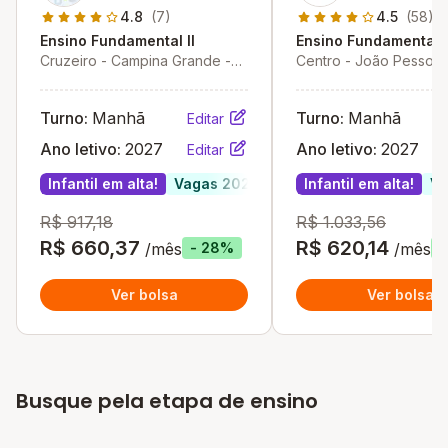
4.8
(7)
4.5
(58)
Ensino Fundamental II
Ensino Fundamental I
Cruzeiro - Campina Grande -
Centro - João Pessoa 
PB
Turno:
Manhã
Turno:
Manhã
Editar
Ano letivo:
2027
Ano letivo:
2027
Editar
Infantil em alta!
Vagas 2027
Infantil em alta!
Va
R$ 917,18
R$ 1.033,56
R$ 660,37
R$ 620,14
/mês
/mês
- 28%
-
Ver bolsa
Ver bolsa
Busque pela etapa de ensino