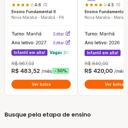
Disneylândia
4.6
(1)
4.5
(1)
Ensino Fundamental II
Ensino Fundamental I
Nova Maraba - Marabá - PA
Nova Maraba - Marabá
Turno:
Manhã
Turno:
Manhã
Editar
Ano letivo:
2027
Ano letivo:
2026
Editar
Infantil em alta!
Vagas 2027
Infantil em alta!
R$ 967,03
R$ 840,00
R$ 483,52
R$ 420,00
/mês
/mês
- 50%
Ver bolsa
Ver bolsa
Busque pela etapa de ensino