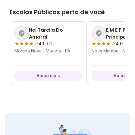
Escolas Públicas perto de você
Nei Tarcila Do
E M E F Peq
Amaral
Principe
4.1
(7)
4.9
(2)
Morada Nova - Marabá - PA
Nova Maraba - Marab
Saiba mais
Saiba mai