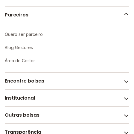
alunos.
Parceiros
Quero ser parceiro
Blog Gestores
Área do Gestor
Encontre bolsas
Institucional
Melhores escolas de São Paulo
Escolas por cidade e bairro
Outras bolsas
Sobre o Melhor Escola
Bolsas de estudo em escolas
Revista Melhor Escola
Transparência