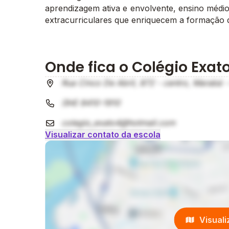
aprendizagem ativa e envolvente, ensino médio
extracurriculares que enriquecem a formação 
Onde fica o Colégio Exat
Rua Cinco De Abril, 872 - centro, Marabá -
(94) 8410-1910
colegio_exato4@hotmail.com
Visualizar contato da escola
Visual