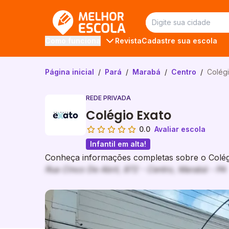
Melhor Escola
Revista
Cadastre sua escola
Como funciona
Página inicial
/
Pará
/
Marabá
/
Centro
/
Colégi
REDE PRIVADA
Colégio Exato
0.0
Avaliar escola
Infantil em alta!
Conheça informações completas sobre o Colégi
Rua Cinco De Abril, 872 - Centro, Marabá - PA
Galeria de imagem