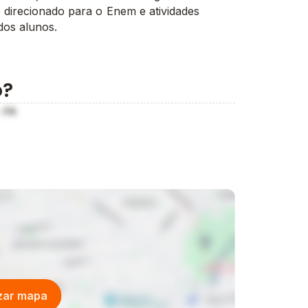
 direcionado para o Enem e atividades
dos alunos.
o?
 PA
izar mapa