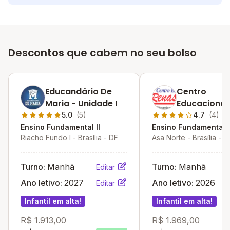
Descontos que cabem no seu bolso
Educandário De
Centro
Maria - Unidade I
Educacional
Renascença
5.0
(5)
4.7
(4)
Ensino Fundamental II
Ensino Fundamental I
Riacho Fundo I - Brasília - DF
Asa Norte - Brasília - D
Turno:
Manhã
Turno:
Manhã
Editar
Ano letivo:
2027
Ano letivo:
2026
Editar
Infantil em alta!
Infantil em alta!
R$ 1.913,00
R$ 1.969,00