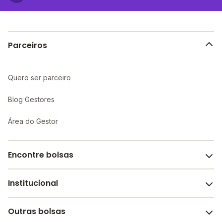
proporcionando um ambiente propício ao
aprendizado individualizado e maior atenção aos
alunos.
Parceiros
Quero ser parceiro
Blog Gestores
Área do Gestor
Encontre bolsas
Institucional
Melhores escolas de São Paulo
Escolas por cidade e bairro
Outras bolsas
Sobre o Melhor Escola