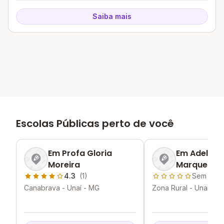
Saiba mais
Escolas Públicas perto de você
Em Profa Gloria
Em Adelia 
Moreira
Marques
4.3
(1)
Sem aval
Canabrava - Unaí - MG
Zona Rural - Unaí - M