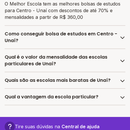
O Melhor Escola tem as melhores bolsas de estudos
para Centro - Unaí com descontos de até 70% e
mensalidades a partir de R$ 360,00
Como conseguir bolsa de estudos em Centro -
Unaí?
O programa de bolsa do Melhor Escola disponibiliza
Qual é o valor da mensalidade das escolas
vagas com até 80% de desconto nas mensalidades.
particulares de Unaí?
Para garantir a bolsa de estudo, os responsáveis
devem escolher a escola mais adequada e pagar a
A média da mensalidade em Unaí é de R$ 512,15 reais,
Quais são as escolas mais baratas de Unaí?
pré-matrícula no site.
sendo a mensalidade mais barata R$ 360,00 e a
mensalidade mais cara R$ 664,30.
As escolas com mensalidades mais baratas de Unaí
Qual a vantagem da escola particular?
oferecem vagas a partir de R$ 360,00,
confira a lista
aqui.
A vantagem de estudar em uma escola particular está
associada a turmas menores, infraestrutura mais
completa e recursos educacionais mais avançados,
Tire suas dúvidas na
Central de ajuda