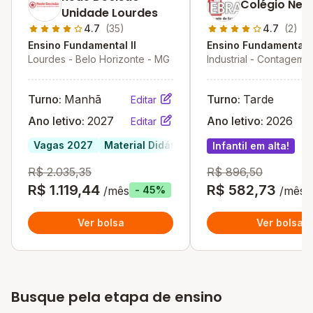
Colégio Neb
Unidade Lourdes
4.7
(35)
4.7
(2)
Ensino Fundamental II
Ensino Fundamental I
Lourdes - Belo Horizonte - MG
Industrial - Contagem 
Turno:
Manhã
Turno:
Tarde
Editar
Ano letivo:
2027
Ano letivo:
2026
Editar
Vagas 2027
Material Didático Incluso
Infantil em alta
Infantil em alta!
R$ 2.035,35
R$ 896,50
R$ 1.119,44
R$ 582,73
/mês
/mês
- 45%
Ver bolsa
Ver bolsa
Busque pela etapa de ensino