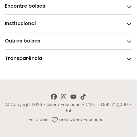
Encontre bolsas
Institucional
Melhores escolas de São Paulo
Escolas por cidade e bairro
Outras bolsas
Sobre o Melhor Escola
Bolsas de estudo em escolas
Revista Melhor Escola
Transparência
Faculdades e universidades
Trabalhe conosco
Escolas de inglês
Termos de uso
Aviso de Privacidade
© Copyright 2026 - Quero Educação • CNPJ 10.542.212/0001-
Política de Cookies
54
Imprensa
Feito com
pela Quero Educação