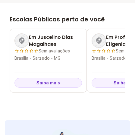
Escolas Públicas perto de você
Em Juscelino Dias
Em Profess
Magalhaes
Efigenia M
Pinheiro
Sem avaliações
Sem aval
Brasilia - Sarzedo - MG
Brasilia - Sarzedo - 
Saiba mais
Saiba mai