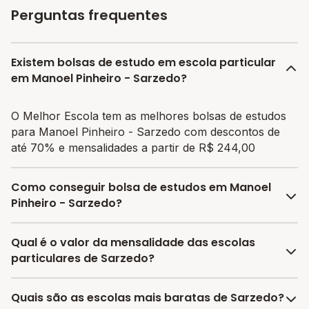
Perguntas frequentes
Existem bolsas de estudo em escola particular
em Manoel Pinheiro - Sarzedo?
O Melhor Escola tem as melhores bolsas de estudos
para Manoel Pinheiro - Sarzedo com descontos de
até 70% e mensalidades a partir de R$ 244,00
Como conseguir bolsa de estudos em Manoel
Pinheiro - Sarzedo?
O programa de bolsa do Melhor Escola disponibiliza
Qual é o valor da mensalidade das escolas
vagas com até 80% de desconto nas mensalidades.
particulares de Sarzedo?
Para garantir a bolsa de estudo, os responsáveis
devem escolher a escola mais adequada e pagar a
A média da mensalidade em Sarzedo é de R$ 349,50
Quais são as escolas mais baratas de Sarzedo?
pré-matrícula no site.