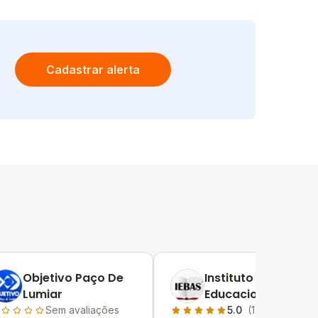
Cadastrar alerta
Objetivo Paço De
Instituto
Lumiar
Educacional
Batista Shekiná Ii
Sem avaliações
5.0
(1)