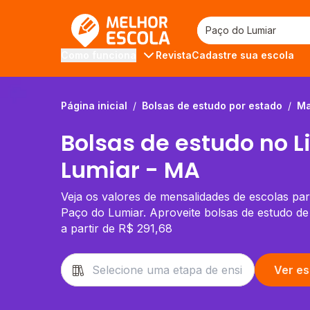
Melhor Escola
Revista
Cadastre sua escola
Como funciona
Página inicial
/
Bolsas de estudo por estado
/
Ma
Bolsas de estudo no 
Lumiar - MA
Veja os valores de mensalidades de escolas pa
Paço do Lumiar. Aproveite bolsas de estudo d
a partir de R$ 291,68
Ver es