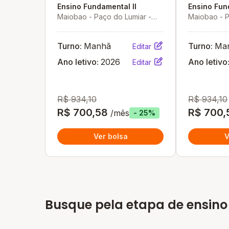
Ensino Fundamental II
Ensino Fun
Maiobao - Paço do Lumiar -
Maiobao - P
MA
MA
Turno:
Manhã
Turno:
Ma
Editar
Ano letivo:
2026
Ano letivo
Editar
R$ 934,10
R$ 934,10
R$ 700,58
R$ 700,
/mês
- 25%
Ver bolsa
V
Busque pela etapa de ensino