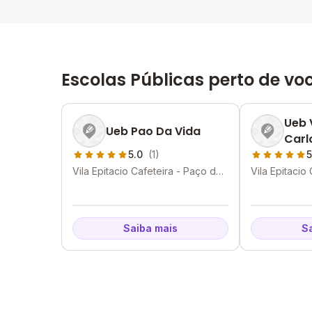
Escolas Públicas perto de vo
Ueb 
Ueb Pao Da Vida
Carl
5.0
(1)
5
Vila Epitacio Cafeteira - Paço do
Vila Epitacio
Lumiar - MA
Lumiar - MA
Saiba mais
S