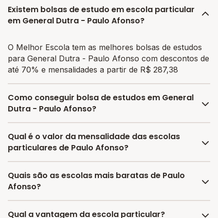
Existem bolsas de estudo em escola particular
em General Dutra - Paulo Afonso?
O Melhor Escola tem as melhores bolsas de estudos
para General Dutra - Paulo Afonso com descontos de
até 70% e mensalidades a partir de R$ 287,38
Como conseguir bolsa de estudos em General
Dutra - Paulo Afonso?
O programa de bolsa do Melhor Escola disponibiliza
Qual é o valor da mensalidade das escolas
vagas com até 80% de desconto nas mensalidades.
particulares de Paulo Afonso?
Para garantir a bolsa de estudo, os responsáveis
devem escolher a escola mais adequada e pagar a
A média da mensalidade em Paulo Afonso é de
Quais são as escolas mais baratas de Paulo
pré-matrícula no site.
R$ 403,69 reais, sendo a mensalidade mais barata
Afonso?
R$ 287,38 e a mensalidade mais cara R$ 520,00.
As escolas com mensalidades mais baratas de Paulo
Qual a vantagem da escola particular?