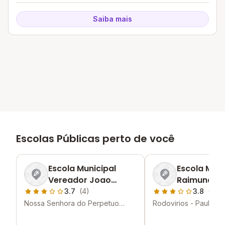
Saiba mais
Escolas Públicas perto de você
Escola Municipal
Escola Muni
Vereador Joao
Raimundo 
Bosco Ribeiro
Da Silva To
3.7
(4)
3.8
(1)
Nossa Senhora do Perpetuo
Rodovirios - Paulo Af
Socorro - Paulo Afonso - BA