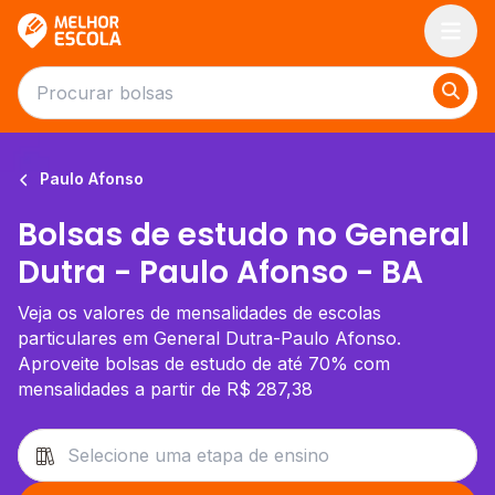
Melhor Escola
Paulo Afonso
Bolsas de estudo no General
Dutra - Paulo Afonso - BA
Veja os valores de mensalidades de escolas
particulares em General Dutra-Paulo Afonso.
Aproveite bolsas de estudo de até 70% com
mensalidades a partir de R$ 287,38