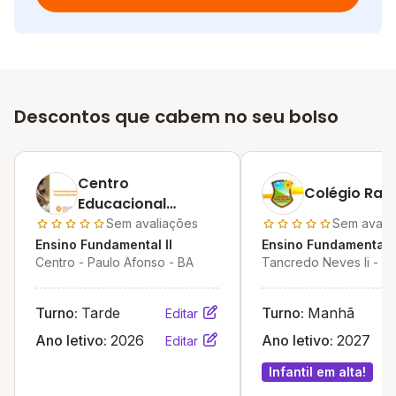
Descontos que cabem no seu bolso
Centro
Colégio Raio
Educacional
Pequeno Aprendiz
Sem avaliações
Sem avali
Ensino Fundamental II
Ensino Fundamental I
Centro - Paulo Afonso - BA
Tancredo Neves Ii - P
Afonso - BA
Turno:
Tarde
Turno:
Manhã
Editar
Ano letivo:
2026
Ano letivo:
2027
Editar
Infantil em alta!