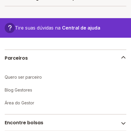
Afonso oferecem vagas a partir de R$ 287,38,
confira a lista aqui.
A vantagem de estudar em uma escola particular está
associada a turmas menores, infraestrutura mais
completa e recursos educacionais mais avançados,
Tire suas dúvidas na
Central de ajuda
proporcionando um ambiente propício ao
aprendizado individualizado e maior atenção aos
alunos.
Parceiros
Quero ser parceiro
Blog Gestores
Área do Gestor
Encontre bolsas