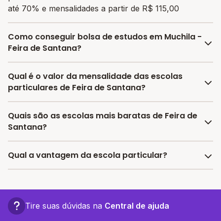
até 70% e mensalidades a partir de R$ 115,00
Como conseguir bolsa de estudos em Muchila -
Feira de Santana?
O programa de bolsa do Melhor Escola disponibiliza
Qual é o valor da mensalidade das escolas
vagas com até 80% de desconto nas mensalidades.
particulares de Feira de Santana?
Para garantir a bolsa de estudo, os responsáveis
devem escolher a escola mais adequada e pagar a
A média da mensalidade em Feira de Santana é de
Quais são as escolas mais baratas de Feira de
pré-matrícula no site.
R$ 827,50 reais, sendo a mensalidade mais barata
Santana?
R$ 115,00 e a mensalidade mais cara R$ 1.540,00.
As escolas com mensalidades mais baratas de Feira de
Qual a vantagem da escola particular?
Santana oferecem vagas a partir de R$ 115,00,
confira a lista aqui.
A vantagem de estudar em uma escola particular está
associada a turmas menores, infraestrutura mais
completa e recursos educacionais mais avançados,
Tire suas dúvidas na
Central de ajuda
proporcionando um ambiente propício ao