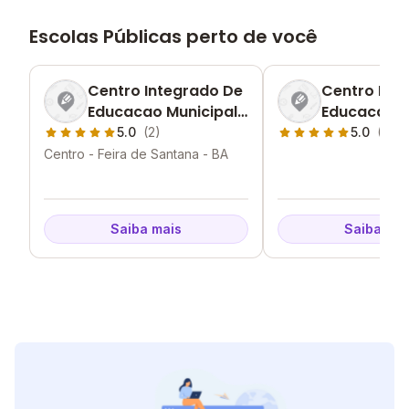
Escolas Públicas perto de você
Centro Integrado De
Centro Mun
Educacao Municipal
Educacao In
Professor Joselito
Honorina Ol
5.0
(2)
5.0
(1)
Falcao De Amorim
Amorim
Centro - Feira de Santana - BA
Saiba mais
Saiba mai