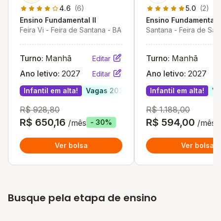
4.6
(6)
5.0
(2)
Ensino Fundamental II
Ensino Fundamental I
Feira Vi - Feira de Santana - BA
Santana - Feira de San
BA
Turno:
Manhã
Turno:
Manhã
Editar
Ano letivo:
2027
Ano letivo:
2027
Editar
Infantil em alta!
Vagas 2027
Infantil em alta!
Va
R$ 928,80
R$ 1.188,00
R$ 650,16
R$ 594,00
/mês
/mês
- 30%
Ver bolsa
Ver bolsa
Busque pela etapa de ensino