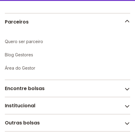
aprendizado individualizado e maior atenção aos
alunos.
Parceiros
Quero ser parceiro
Blog Gestores
Área do Gestor
Encontre bolsas
Institucional
Melhores escolas de São Paulo
Escolas por cidade e bairro
Outras bolsas
Sobre o Melhor Escola
Bolsas de estudo em escolas