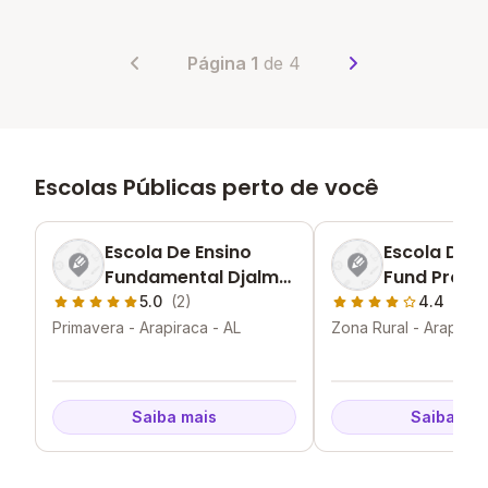
Página 1
de 4
Escolas Públicas perto de você
Escola De Ensino
Escola De E
Fundamental Djalma
Fund Prof 
Matheus Santana
De Almeida
5.0
(2)
4.4
(3)
Primavera - Arapiraca - AL
Zona Rural - Arapirac
Saiba mais
Saiba mai