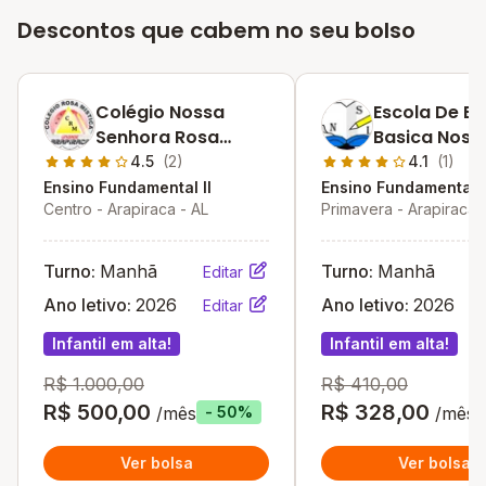
Descontos que cabem no seu bolso
Colégio Nossa
Escola De E
Senhora Rosa
Basica Noss
Mística
Senhora De
4.5
(2)
4.1
(1)
Lourdes
Ensino Fundamental II
Ensino Fundamental I
Centro - Arapiraca - AL
Primavera - Arapiraca 
Turno:
Manhã
Turno:
Manhã
Editar
Ano letivo:
2026
Ano letivo:
2026
Editar
Infantil em alta!
Infantil em alta!
R$ 1.000,00
R$ 410,00
R$ 500,00
R$ 328,00
/mês
/mês
- 50%
Ver bolsa
Ver bolsa