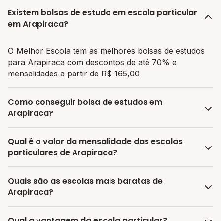
Existem bolsas de estudo em escola particular
em Arapiraca?
O Melhor Escola tem as melhores bolsas de estudos
para Arapiraca com descontos de até 70% e
mensalidades a partir de R$ 165,00
Como conseguir bolsa de estudos em
Arapiraca?
O programa de bolsa do Melhor Escola disponibiliza
Qual é o valor da mensalidade das escolas
vagas com até 80% de desconto nas mensalidades.
particulares de Arapiraca?
Para garantir a bolsa de estudo, os responsáveis
devem escolher a escola mais adequada e pagar a
A média da mensalidade em Arapiraca é de R$ 382,50
Quais são as escolas mais baratas de
pré-matrícula no site.
reais, sendo a mensalidade mais barata R$ 165,00 e a
Arapiraca?
mensalidade mais cara R$ 600,00.
As escolas com mensalidades mais baratas de
Qual a vantagem da escola particular?