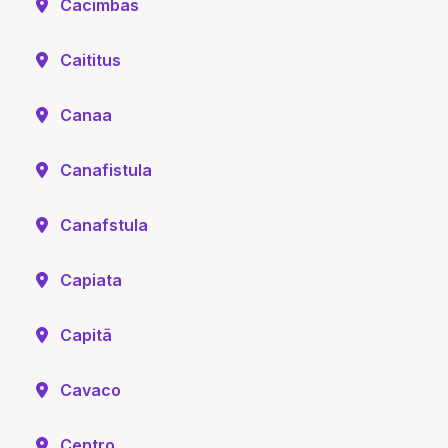
Cacimbas
Caititus
Canaa
Canafistula
Canafstula
Capiata
Capitã
Cavaco
Centro