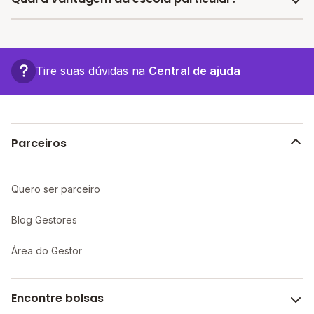
Arapiraca oferecem vagas a partir de R$ 165,00,
confira a lista aqui.
A vantagem de estudar em uma escola particular está
associada a turmas menores, infraestrutura mais
completa e recursos educacionais mais avançados,
Tire suas dúvidas na
Central de ajuda
proporcionando um ambiente propício ao
aprendizado individualizado e maior atenção aos
alunos.
Parceiros
Quero ser parceiro
Blog Gestores
Área do Gestor
Encontre bolsas