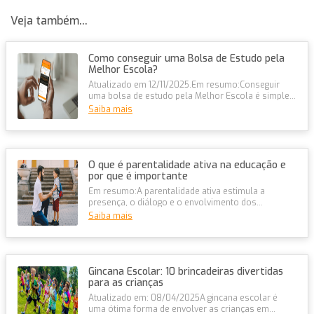
Veja também...
Como conseguir uma Bolsa de Estudo pela
Melhor Escola?
Atualizado em 12/11/2025.Em resumo:Conseguir
uma bolsa de estudo pela Melhor Escola é simples
e 100% online, com descontos de...
Saiba mais
O que é parentalidade ativa na educação e
por que é importante
Em resumo:A parentalidade ativa estimula a
presença, o diálogo e o envolvimento dos
responsáveis na educação das crianças;Exi...
Saiba mais
Gincana Escolar: 10 brincadeiras divertidas
para as crianças
Atualizado em: 08/04/2025A gincana escolar é
uma ótima forma de envolver as crianças em