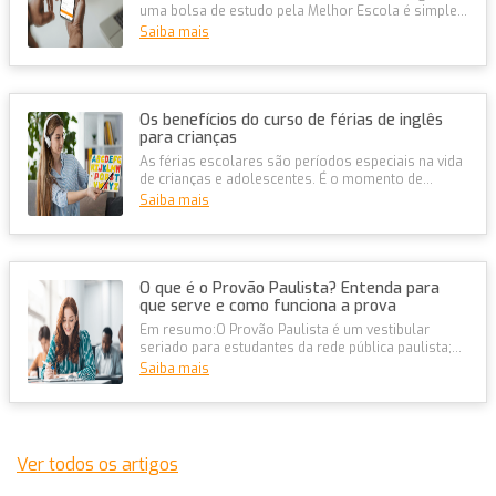
uma bolsa de estudo pela Melhor Escola é simples
e 100% online, com descontos de...
Saiba mais
Os benefícios do curso de férias de inglês
para crianças
As férias escolares são períodos especiais na vida
de crianças e adolescentes. É o momento de
descansar, esquecer um pouco a...
Saiba mais
O que é o Provão Paulista? Entenda para
que serve e como funciona a prova
Em resumo:O Provão Paulista é um vestibular
seriado para estudantes da rede pública paulista;A
prova acompanha o aluno ao lon...
Saiba mais
Ver todos os artigos