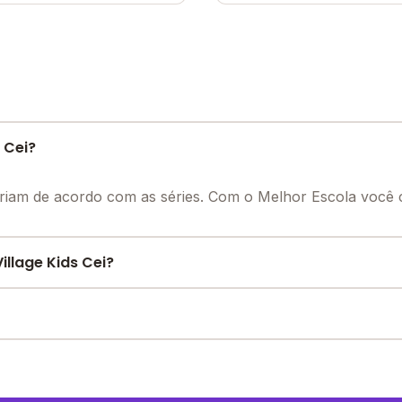
 Cei?
variam de acordo com as séries. Com o Melhor Escola você
llage Kids Cei?
e encontre o melhor desconto para você.