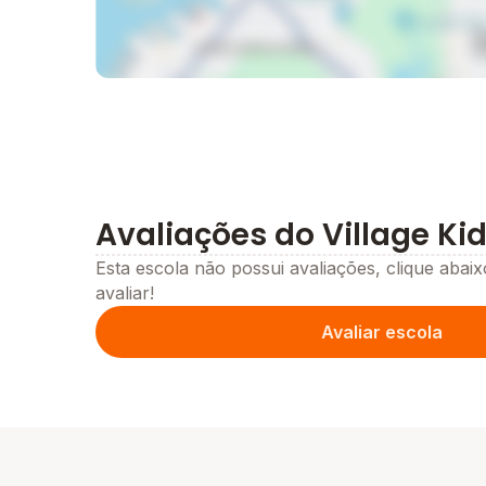
Avaliações do Village Kid
Esta escola não possui avaliações, clique abaix
avaliar!
Avaliar escola