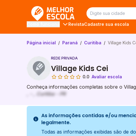
Melhor Escola
Revista
Cadastre sua escola
Como funciona
Página inicial
/
Paraná
/
Curitiba
/
Village Kids C
REDE PRIVADA
Village Kids Cei
0.0
Avaliar escola
Conheça informações completas sobre o Village
, - , Curitiba - PR
As informações contidas e/ou mencio
legalmente.
Todas as informações exibidas são de do