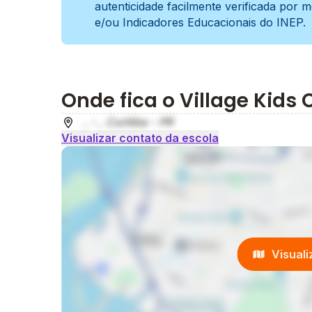
autenticidade facilmente verificada por 
e/ou Indicadores Educacionais do INEP.
Onde fica o Village Kids 
, - , Curitiba - PR
Visualizar contato da escola
Visual