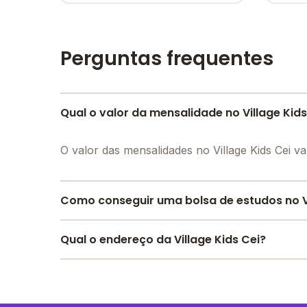
Perguntas frequentes
Qual o valor da mensalidade no Village Kids
O valor das mensalidades no Village Kids Cei 
Como conseguir uma bolsa de estudos no Vi
Pesquise bolsas disponíveis no Melhor Escola 
Qual o endereço da Village Kids Cei?
O Village Kids Cei fica em: , - Curitiba - PR.