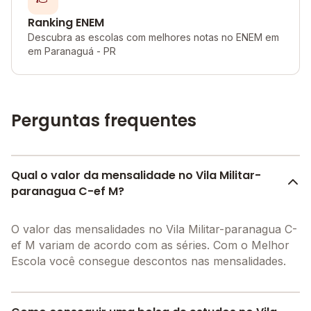
Ranking ENEM
Descubra as escolas com melhores notas no ENEM em
em Paranaguá - PR
Perguntas frequentes
Qual o valor da mensalidade no Vila Militar-
paranagua C-ef M?
O valor das mensalidades no Vila Militar-paranagua C-
ef M variam de acordo com as séries. Com o Melhor
Escola você consegue descontos nas mensalidades.