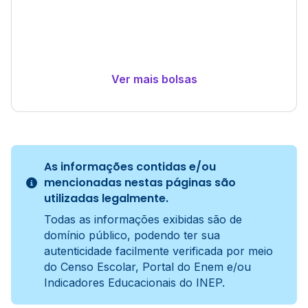
Ver mais bolsas
As informações contidas e/ou
mencionadas nestas páginas são
utilizadas legalmente.
Todas as informações exibidas são de
domínio público, podendo ter sua
autenticidade facilmente verificada por meio
do Censo Escolar, Portal do Enem e/ou
Indicadores Educacionais do INEP.