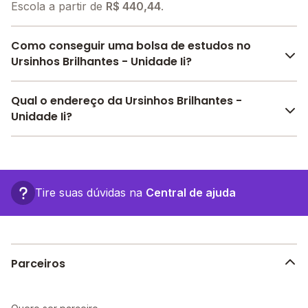
Escola a partir de
R$ 440,44
.
Como conseguir uma bolsa de estudos no
Ursinhos Brilhantes - Unidade Ii?
O Melhor Escola oferece descontos para o Ursinhos
Qual o endereço da Ursinhos Brilhantes -
Brilhantes - Unidade Ii a partir de
R$ 440,44
. Faça sua
Unidade Ii?
busca no site e encontre o melhor desconto para
você.
O Ursinhos Brilhantes - Unidade Ii fica em: Carlos De
Arnaldo Silva, 09 - Osasco - SP.
Tire suas dúvidas na
Central de ajuda
Parceiros