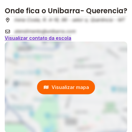
Onde fica o Unibarra- Querencia?
Irena Costa, R. A-16, 96 - setor a, Querência - MT
atendimento@unibarra.com
Visualizar contato da escola
Visualizar mapa