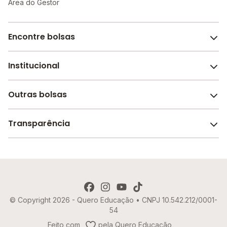
Área do Gestor
Encontre bolsas
Institucional
Melhores escolas de São Paulo
Escolas por cidade e bairro
Outras bolsas
Sobre o Melhor Escola
Bolsas de estudo em escolas
Revista Melhor Escola
Transparência
Faculdades e universidades
Trabalhe conosco
Escolas de inglês
Termos de uso
Aviso de Privacidade
© Copyright 2026 - Quero Educação • CNPJ 10.542.212/0001-
Política de Cookies
54
Imprensa
Feito com
pela Quero Educação