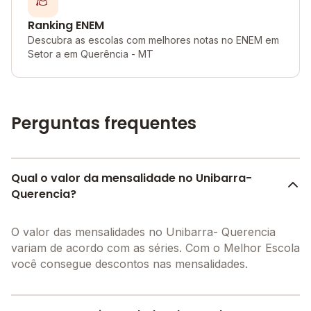
Ranking ENEM
Descubra as escolas com melhores notas no ENEM em
Setor a em Querência - MT
Perguntas frequentes
Qual o valor da mensalidade no Unibarra-
Querencia?
O valor das mensalidades no Unibarra- Querencia
variam de acordo com as séries. Com o Melhor Escola
você consegue descontos nas mensalidades.