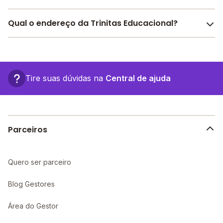
Pesquise bolsas disponíveis no Melhor Escola e
Qual o endereço da Trinitas Educacional?
encontre o melhor desconto para você.
O Trinitas Educacional fica em: , - São Bernardo do
Campo - SP.
Tire suas dúvidas na
Central de ajuda
Parceiros
Quero ser parceiro
Blog Gestores
Área do Gestor