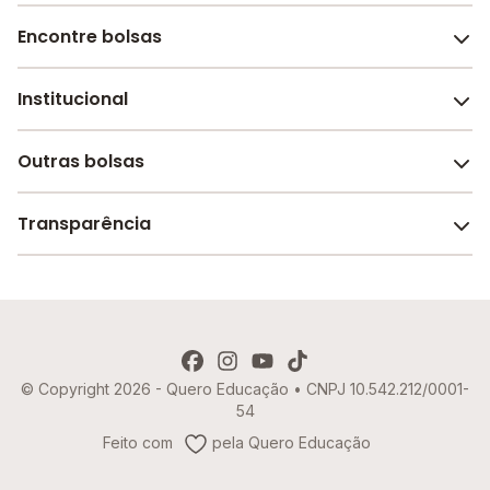
Encontre bolsas
Institucional
Melhores escolas de São Paulo
Escolas por cidade e bairro
Outras bolsas
Sobre o Melhor Escola
Bolsas de estudo em escolas
Revista Melhor Escola
Transparência
Faculdades e universidades
Trabalhe conosco
Escolas de inglês
Termos de uso
Aviso de Privacidade
© Copyright 2026 - Quero Educação • CNPJ 10.542.212/0001-
Política de Cookies
54
Imprensa
Feito com
pela Quero Educação