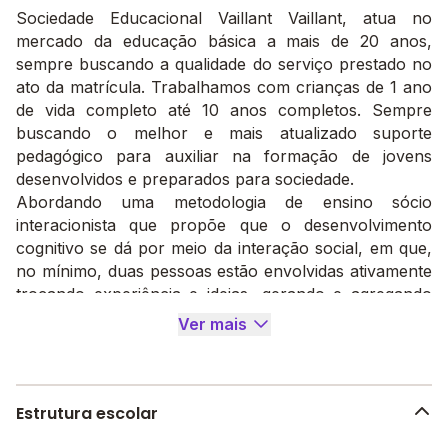
Sociedade Educacional Vaillant Vaillant, atua no
mercado da educação básica a mais de 20 anos,
sempre buscando a qualidade do serviço prestado no
ato da matrícula. Trabalhamos com crianças de 1 ano
de vida completo até 10 anos completos. Sempre
buscando o melhor e mais atualizado suporte
pedagógico para auxiliar na formação de jovens
desenvolvidos e preparados para sociedade.
Abordando uma metodologia de ensino sócio
interacionista que propõe que o desenvolvimento
cognitivo se dá por meio da interação social, em que,
no mínimo, duas pessoas estão envolvidas ativamente
trocando experiência e ideias, gerando e agregando
novas experiências e conhecimento. Respeitamos a
Ver mais
individualidade cognitiva de cada aluno, sabendo que
cada criança se desenvolve em seu próprio tempo,
estamos aqui para cuidar e orientar da melhor forma
possível nossos pequenos.
Estrutura escolar
Como diferencial temos as seguintes atividades: