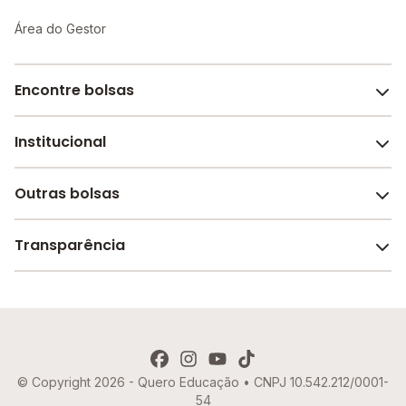
Área do Gestor
Encontre bolsas
Institucional
Melhores escolas de São Paulo
Escolas por cidade e bairro
Outras bolsas
Sobre o Melhor Escola
Bolsas de estudo em escolas
Revista Melhor Escola
Transparência
Faculdades e universidades
Trabalhe conosco
Escolas de inglês
Termos de uso
Aviso de Privacidade
© Copyright 2026 - Quero Educação • CNPJ 10.542.212/0001-
Política de Cookies
54