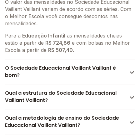
O valor das mensalidades no Sociedade Educacional
Vaillant Vaillant variam de acordo com as séries. Com
o Melhor Escola você consegue descontos nas
mensalidades.
Para a
Educação Infantil
as mensalidades cheias
estão a partir de
R$ 724,86
e com bolsas no Melhor
Escola a partir de
R$ 507,40
.
O Sociedade Educacional Vaillant Vaillant é
bom?
O Sociedade Educacional Vaillant Vaillant é bem
Qual a estrutura do Sociedade Educacional
avaliado por pais, alunos e funcionários da escola,
Vaillant Vaillant?
com uma
avaliação média de 4.5
, que reflete o
preparo e qualidade de ensino da instituição.
O Sociedade Educacional Vaillant Vaillant oferece toda
Qual a metodologia de ensino do Sociedade
A escola recebeu avaliação de
3.6
em
participação
a estrutura necessária para o conforto e
Educacional Vaillant Vaillant?
da comunidade
,
4.6
em
estrutura física
,
4.6
em
desenvolvimento educacional dos seus alunos,
desenvolvimento socioemocional
e
5.0
em
contendo: Pátio Coberto, Quadra Esportiva Coberta,