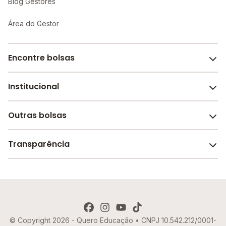
Blog Gestores
Área do Gestor
Encontre bolsas
Institucional
Melhores escolas de São Paulo
Escolas por cidade e bairro
Outras bolsas
Sobre o Melhor Escola
Bolsas de estudo em escolas
Revista Melhor Escola
Transparência
Faculdades e universidades
Trabalhe conosco
Escolas de inglês
Termos de uso
Aviso de Privacidade
© Copyright 2026 - Quero Educação • CNPJ 10.542.212/0001-
Política de Cookies