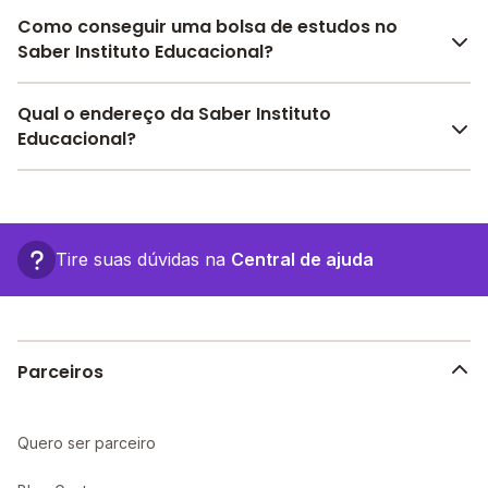
Como conseguir uma bolsa de estudos no
Saber Instituto Educacional?
Pesquise bolsas disponíveis no Melhor Escola e
Qual o endereço da Saber Instituto
encontre o melhor desconto para você.
Educacional?
O Saber Instituto Educacional fica em: , - João Pessoa
- PB.
Tire suas dúvidas na
Central de ajuda
Parceiros
Quero ser parceiro