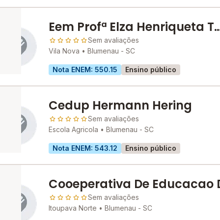
Eem Profª Elza Henriqueta T
Pacheco
Sem avaliações
Vila Nova •
Blumenau - SC
Nota ENEM: 550.15
Ensino público
Cedup Hermann Hering
Sem avaliações
Escola Agricola •
Blumenau - SC
Nota ENEM: 543.12
Ensino público
Cooeperativa De Educacao 
Professores E Especialistas
Sem avaliações
Itoupava Norte •
Blumenau - SC