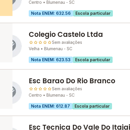
Centro •
Blumenau - SC
Nota ENEM: 632.56
Escola particular
Colegio Castelo Ltda
Sem avaliações
Velha •
Blumenau - SC
Nota ENEM: 623.53
Escola particular
Esc Barao Do Rio Branco
Sem avaliações
Centro •
Blumenau - SC
Nota ENEM: 612.87
Escola particular
Esc Tecnica Do Vale Do Itaja