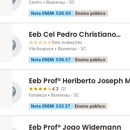
Centro •
Blumenau - SC
Nota ENEM: 536.93
Ensino público
Eeb Cel Pedro Christiano
Feddersen
Sem avaliações
Vila Itoupava •
Blumenau - SC
Nota ENEM: 536.57
Ensino público
Eeb Profº Heriberto Joseph M
4.2
(2)
Fortaleza •
Blumenau - SC
Nota ENEM: 533.37
Ensino público
Eeb Profº Joao Widemann