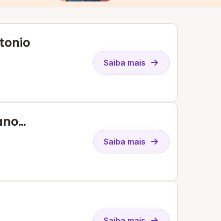
tonio
Saiba mais
iano
Ii
Saiba mais
Saiba mais