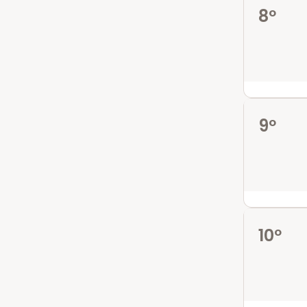
8º
9º
10º