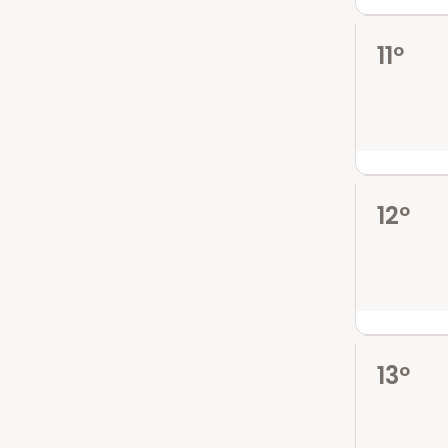
11º
12º
13º