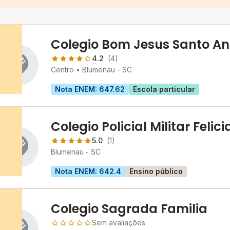
Colegio Bom Jesus Santo An
4.2
(4)
Centro •
Blumenau - SC
Nota ENEM: 647.62
Escola particular
Colegio Policial Militar Felic
Nunes Pires - Unidade Pedro 
5.0
(1)
Blumenau - SC
Nota ENEM: 642.4
Ensino público
Colegio Sagrada Familia
Sem avaliações