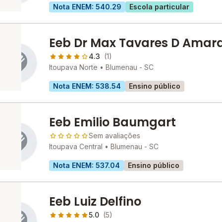
Nota ENEM: 540.29
Escola particular
Eeb Dr Max Tavares D Amara
4.3
(1)
Itoupava Norte •
Blumenau - SC
Nota ENEM: 538.54
Ensino público
Eeb Emilio Baumgart
Sem avaliações
Itoupava Central •
Blumenau - SC
Nota ENEM: 537.04
Ensino público
Eeb Luiz Delfino
5.0
(5)