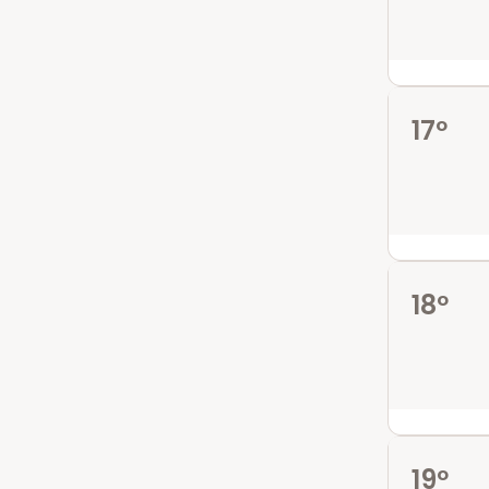
17º
18º
19º