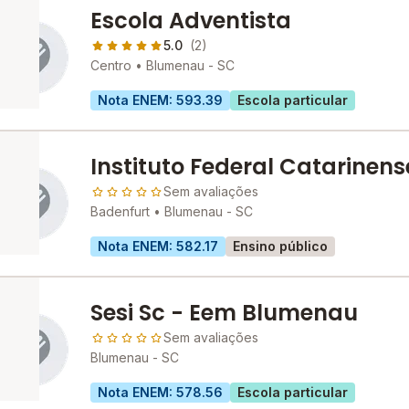
Escola Adventista
5.0
(2)
Centro •
Blumenau - SC
Nota ENEM: 593.39
Escola particular
Instituto Federal Catarinens
Campus Blumenau
Sem avaliações
Badenfurt •
Blumenau - SC
Nota ENEM: 582.17
Ensino público
Sesi Sc - Eem Blumenau
Sem avaliações
Blumenau - SC
Nota ENEM: 578.56
Escola particular