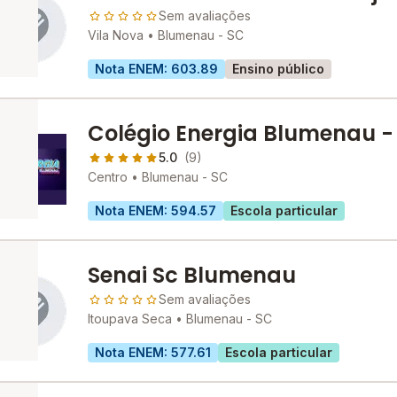
Sem avaliações
Vila Nova •
Blumenau - SC
Nota ENEM: 603.89
Ensino público
Colégio Energia Blumenau -
Médio
5.0
(9)
Centro •
Blumenau - SC
Nota ENEM: 594.57
Escola particular
Senai Sc Blumenau
Sem avaliações
Itoupava Seca •
Blumenau - SC
Nota ENEM: 577.61
Escola particular