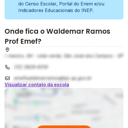
do Censo Escolar, Portal do Enem e/ou
Indicadores Educacionais do INEP.
Onde fica o Waldemar Ramos
Prof Emef?
r mexico, 84 - vista verde, São José dos Campos - SP
(12) 3929-6319
emefwaldemarramos@sjc.sp.gov.br
Visualizar contato da escola