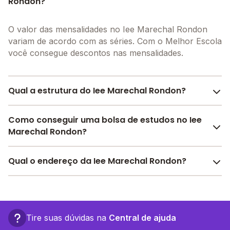
Rondon?
O valor das mensalidades no Iee Marechal Rondon
variam de acordo com as séries. Com o Melhor Escola
você consegue descontos nas mensalidades.
Qual a estrutura do Iee Marechal Rondon?
O Iee Marechal Rondon oferece toda a estrutura
Como conseguir uma bolsa de estudos no Iee
necessária para o conforto e desenvolvimento
Marechal Rondon?
educacional dos seus alunos, contendo: Alimentação,
Auditório, Laboratório de informática, Quadra
Pesquise bolsas disponíveis no Melhor Escola e
Qual o endereço da Iee Marechal Rondon?
Esportiva Coberta, Biblioteca, Parquinho, Refeitório,
encontre o melhor desconto para você.
Laboratório de ciências, Sala de professores, Pátio
O Iee Marechal Rondon fica em: av transcontinental,
Descoberto, Banda larga, Internet, entre outras
00710 - Ji-Paraná - RO.
estruturas.
Tire suas dúvidas na
Central de ajuda