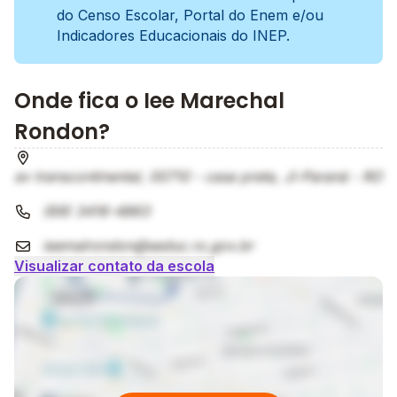
do Censo Escolar, Portal do Enem e/ou
Indicadores Educacionais do INEP.
Onde fica o Iee Marechal
Rondon?
av transcontinental, 00710 - casa preta, Ji-Paraná - RO
(69) 3416-4863
ieemalrondon@seduc.ro.gov.br
Visualizar contato da escola