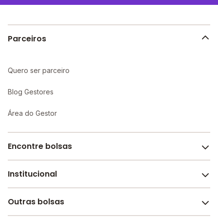
Parceiros
Quero ser parceiro
Blog Gestores
Área do Gestor
Encontre bolsas
Institucional
Melhores escolas de São Paulo
Escolas por cidade e bairro
Outras bolsas
Sobre o Melhor Escola