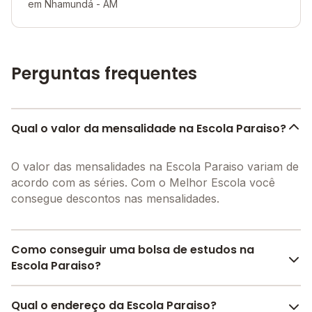
em Nhamundá - AM
Perguntas frequentes
Qual o valor da mensalidade na Escola Paraiso?
O valor das mensalidades na Escola Paraiso variam de
acordo com as séries. Com o Melhor Escola você
consegue descontos nas mensalidades.
Como conseguir uma bolsa de estudos na
Escola Paraiso?
Pesquise bolsas disponíveis no Melhor Escola e
Qual o endereço da Escola Paraiso?