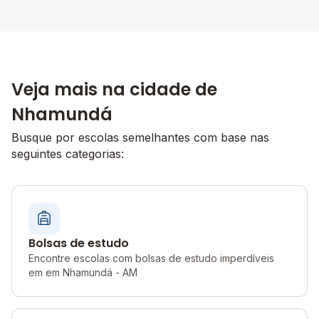
Veja mais na cidade de
Nhamundá
Busque por escolas semelhantes com base nas
seguintes categorias:
Bolsas de estudo
Encontre escolas com bolsas de estudo imperdíveis
em em Nhamundá - AM