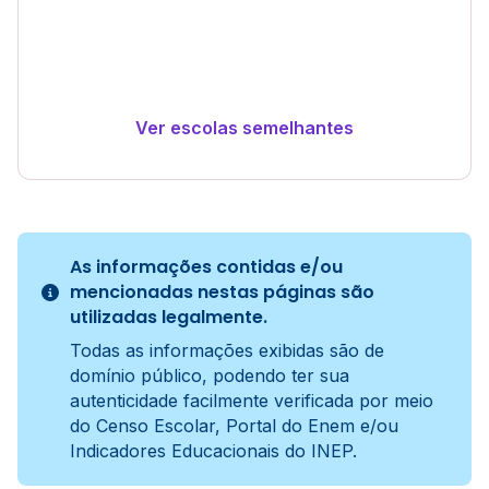
Ver escolas semelhantes
As informações contidas e/ou
mencionadas nestas páginas são
utilizadas legalmente.
Todas as informações exibidas são de
domínio público, podendo ter sua
autenticidade facilmente verificada por meio
do Censo Escolar, Portal do Enem e/ou
Indicadores Educacionais do INEP.