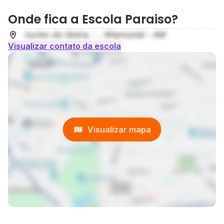
Onde fica a Escola Paraiso?
nucleo da ribeira, - , Nhamundá - AM
Visualizar contato da escola
Visualizar mapa