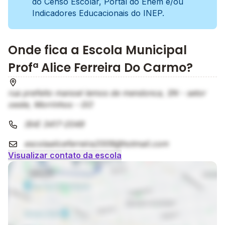
do Censo Escolar, Portal do Enem e/ou
Indicadores Educacionais do INEP.
Onde fica a Escola Municipal
Profª Alice Ferreira Do Carmo?
rua prefeito manoel lemos de mendonca, SN - setor
oeste, Morrinhos - GO
(64) 3417-2049
escolaaliceferreira2009@hotmail.com
Visualizar contato da escola