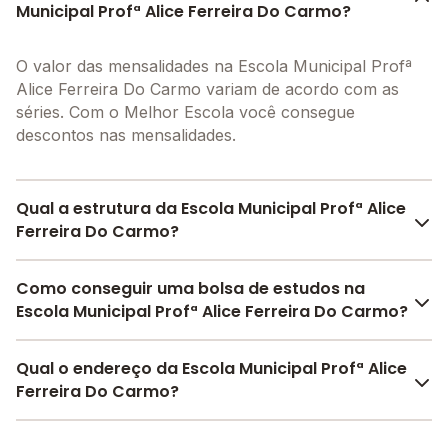
Municipal Profª Alice Ferreira Do Carmo?
O valor das mensalidades na Escola Municipal Profª
Alice Ferreira Do Carmo variam de acordo com as
séries. Com o Melhor Escola você consegue
descontos nas mensalidades.
Qual a estrutura da Escola Municipal Profª Alice
Ferreira Do Carmo?
A Escola Municipal Profª Alice Ferreira Do Carmo
Como conseguir uma bolsa de estudos na
oferece toda a estrutura necessária para o conforto e
Escola Municipal Profª Alice Ferreira Do Carmo?
desenvolvimento educacional dos seus alunos,
contendo: Alimentação, Laboratório de informática,
Pesquise bolsas disponíveis no Melhor Escola e
Qual o endereço da Escola Municipal Profª Alice
Área Verde, Parquinho, Refeitório, Pátio Descoberto,
encontre o melhor desconto para você.
Ferreira Do Carmo?
Banda larga, Internet, entre outras estruturas.
A Escola Municipal Profª Alice Ferreira Do Carmo fica