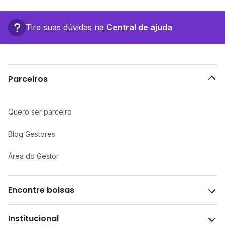
em: rua prefeito manoel lemos de mendonca, SN -
Morrinhos - GO.
Tire suas dúvidas na
Central de ajuda
Parceiros
Quero ser parceiro
Blog Gestores
Área do Gestor
Encontre bolsas
Institucional
Melhores escolas de São Paulo