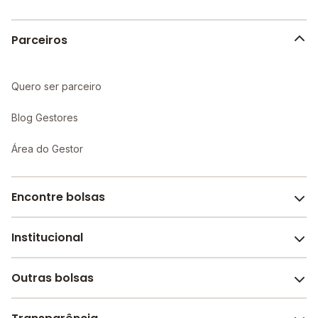
Parceiros
Quero ser parceiro
Blog Gestores
Área do Gestor
Encontre bolsas
Institucional
Melhores escolas de São Paulo
Escolas por cidade e bairro
Outras bolsas
Sobre o Melhor Escola
Bolsas de estudo em escolas
Revista Melhor Escola