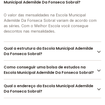
Municipal Ademilde Da Fonseca Sobral?
O valor das mensalidades na Escola Municipal
Ademilde Da Fonseca Sobral variam de acordo com
as séries. Com o Melhor Escola você consegue
descontos nas mensalidades.
Qual a estrutura da Escola Municipal Ademilde
Da Fonseca Sobral?
A Escola Municipal Ademilde Da Fonseca Sobral
Como conseguir uma bolsa de estudos na
oferece toda a estrutura necessária para o conforto e
Escola Municipal Ademilde Da Fonseca Sobral?
desenvolvimento educacional dos seus alunos,
contendo: Alimentação, Laboratório de informática,
Pesquise bolsas disponíveis no Melhor Escola e
Qual o endereço da Escola Municipal Ademilde
Pátio Coberto, Biblioteca, Refeitório, Sala de
encontre o melhor desconto para você.
Da Fonseca Sobral?
professores, Pátio Descoberto, entre outras
estruturas.
A Escola Municipal Ademilde Da Fonseca Sobral fica