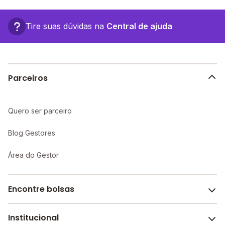
em: br 174 km 165, - Presidente Figueiredo - AM.
Tire suas dúvidas na
Central de ajuda
Parceiros
Quero ser parceiro
Blog Gestores
Área do Gestor
Encontre bolsas
Institucional
Melhores escolas de São Paulo