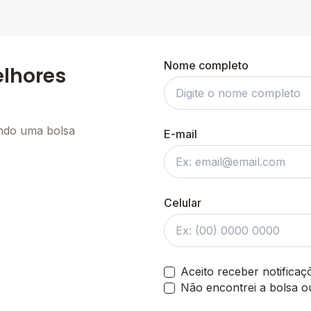
Nome completo
elhores
ando uma bolsa
E-mail
Celular
Aceito receber notifica
Não encontrei a bolsa o