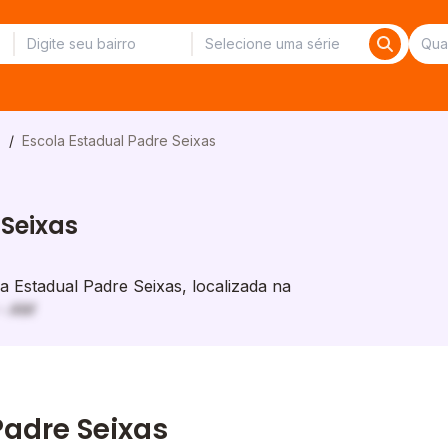
o
/
Escola Estadual Padre Seixas
 Seixas
 Estadual Padre Seixas, localizada na
 - AM
Padre Seixas