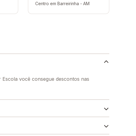
Centro em Barreirinha - AM
or Escola você consegue descontos nas
ducacional dos seus alunos, contendo:
rga, Internet, entre outras estruturas.