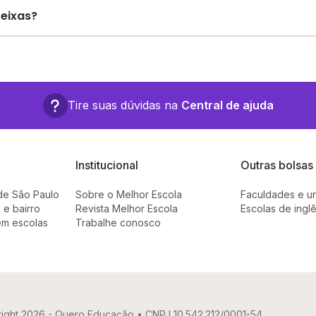
e encontre o melhor desconto para você.
Seixas?
mingos dutra, 225 - Barreirinha - AM.
Tire suas dúvidas na
Central de ajuda
Institucional
Outras bolsas
de São Paulo
Sobre o Melhor Escola
Faculdades e u
 e bairro
Revista Melhor Escola
Escolas de ingl
em escolas
Trabalhe conosco
ight 2026 - Quero Educação • CNPJ 10.542.212/0001-54