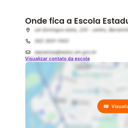
Onde fica a Escola Estad
cel domingos dutra, 225 - centro, Barreiri
(92) 3531-7003
eepseixas@seduc.am.gov.br
Visualizar contato da escola
Visual