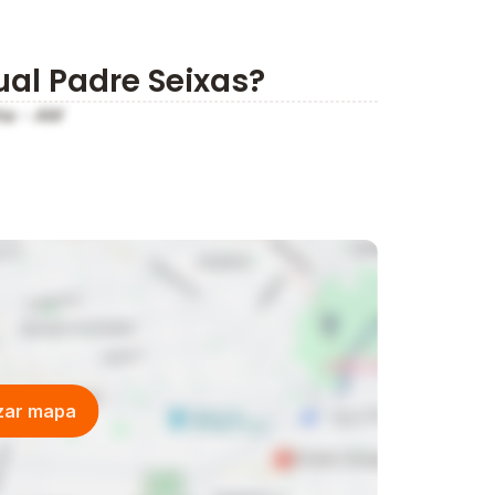
ual Padre Seixas?
nha - AM
izar mapa