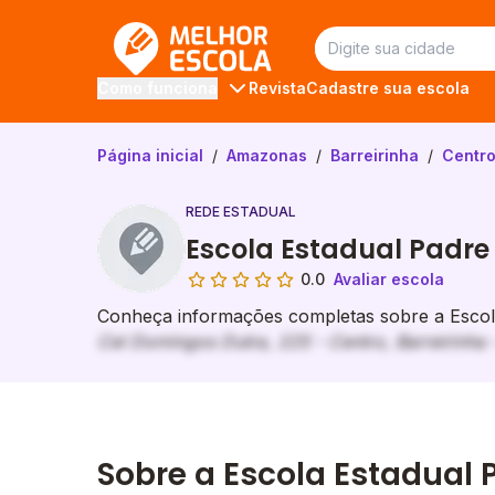
Melhor Escola
Revista
Cadastre sua escola
Como funciona
Página inicial
/
Amazonas
/
Barreirinha
/
Centr
REDE ESTADUAL
Escola Estadual Padre
0.0
Avaliar escola
Conheça informações completas sobre a Escola
Cel Domingos Dutra, 225 - Centro, Barreirinha
Sobre a Escola Estadual 