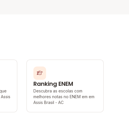
Ranking ENEM
 que
Descubra as escolas com
Assis
melhores notas no ENEM em em
Assis Brasil - AC