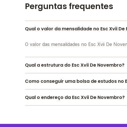
Perguntas frequentes
Qual o valor da mensalidade no Esc Xvii D
O valor das mensalidades no Esc Xvii De Nove
Qual a estrutura do Esc Xvii De Novembro?
O Esc Xvii De Novembro oferece toda a estrut
Como conseguir uma bolsa de estudos no E
entre outras estruturas.
Pesquise bolsas disponíveis no Melhor Escola 
Qual o endereço da Esc Xvii De Novembro?
O Esc Xvii De Novembro fica em: sgal icuria - c