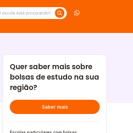
Contate-nos no What
Quer saber mais sobre
bolsas de estudo na sua
região?
Saber mais
Escolas particulares com bolsas