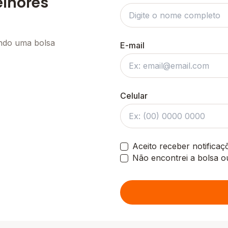
elhores
ando uma bolsa
E-mail
Celular
Aceito receber notifica
Não encontrei a bolsa o