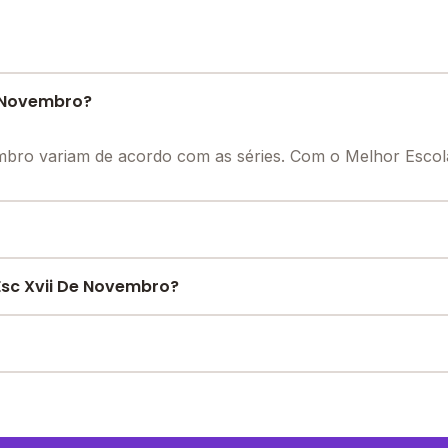
e Novembro?
mbro variam de acordo com as séries. Com o Melhor Esco
ura necessária para o conforto e desenvolvimento educaci
sc Xvii De Novembro?
e encontre o melhor desconto para você.
olocacao bom jardim, - Assis Brasil - AC.