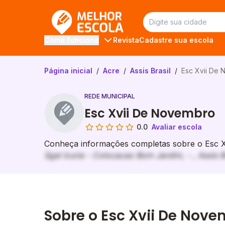
Melhor Escola
Revista
Cadastre sua escola
Como funciona
Página inicial
/
Acre
/
Assis Brasil
/
Esc Xvii De
REDE MUNICIPAL
Esc Xvii De Novembro
0.0
Avaliar escola
Conheça informações completas sobre o Esc X
Sgal Icuria - Colocacao Bom Jardim, - , Assis B
Sobre o Esc Xvii De Nov