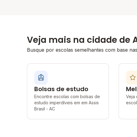
Veja mais na cidade de A
Busque por escolas semelhantes com base nas 
Bolsas de estudo
Mel
Encontre escolas com bolsas de
Veja 
estudo imperdíveis em em Assis
escol
Brasil - AC