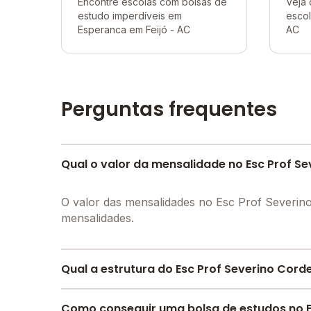
Encontre escolas com bolsas de
Veja 
estudo imperdíveis em
escol
Esperanca em Feijó - AC
AC
Perguntas frequentes
Qual o valor da mensalidade no Esc Prof Se
O valor das mensalidades no Esc Prof Severin
mensalidades.
Qual a estrutura do Esc Prof Severino Cord
O Esc Prof Severino Cordeiro oferece toda a e
Como conseguir uma bolsa de estudos no E