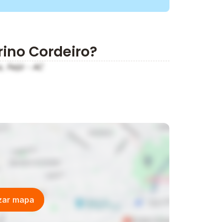
rino Cordeiro?
, Feijó - AC
izar mapa