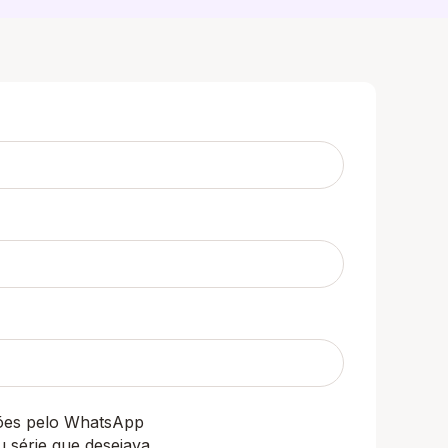
ções pelo WhatsApp
u série que desejava