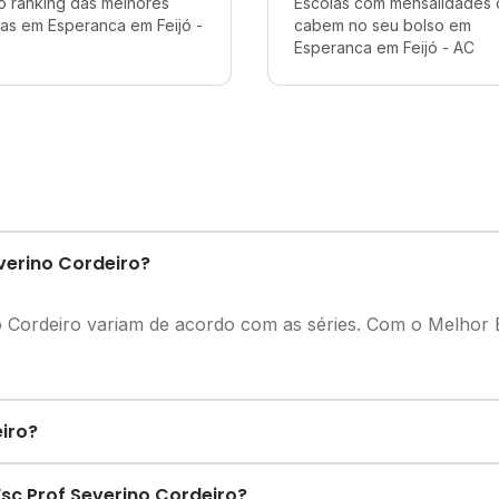
o ranking das melhores
Escolas com mensalidades
as em Esperanca em Feijó -
cabem no seu bolso em
Esperanca em Feijó - AC
verino Cordeiro?
o Cordeiro variam de acordo com as séries. Com o Melhor
eiro?
strutura necessária para o conforto e desenvolvimento ed
sc Prof Severino Cordeiro?