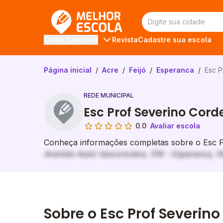
Melhor Escola
Revista
Cadastre sua escola
Como funciona
Página inicial
/
Acre
/
Feijó
/
Esperanca
/
Esc P
REDE MUNICIPAL
Esc Prof Severino Cord
0.0
Avaliar escola
Conheça informações completas sobre o Esc Pr
Avenida Assis Vasconcelos, 516 - Esperanca, Fe
Sobre o Esc Prof Severino