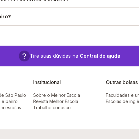
ica, Pátio Coberto, Quadra Esportiva Coberta, Sala de leitu
 estruturas.
e encontre o melhor desconto para você.
eiro?
ssis vasconcelos, 516 - Feijó - AC.
Tire suas dúvidas na
Central de ajuda
Institucional
Outras bolsas
de São Paulo
Sobre o Melhor Escola
Faculdades e u
 e bairro
Revista Melhor Escola
Escolas de ingl
em escolas
Trabalhe conosco