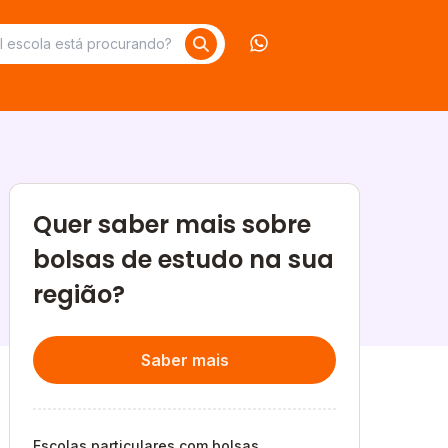
Contate-nos no What
Quer saber mais sobre
bolsas de estudo na sua
região?
Saber mais
Escolas particulares com bolsas