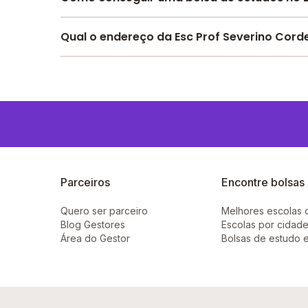
Alimentação, Auditório, Laboratório de informát
Descoberto, Banda larga, Internet, entre outras
Pesquise bolsas disponíveis no Melhor Escola 
Qual o endereço da Esc Prof Severino Cord
O Esc Prof Severino Cordeiro fica em: avenida a
Parceiros
Encontre bolsas
Quero ser parceiro
Melhores escolas 
Blog Gestores
Escolas por cidade
Área do Gestor
Bolsas de estudo 