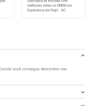
 que
Descubra as escolas com
melhores notas no ENEM em
Esperanca em Feijó - AC
 Escola você consegue descontos nas
ucacional dos seus alunos, contendo: