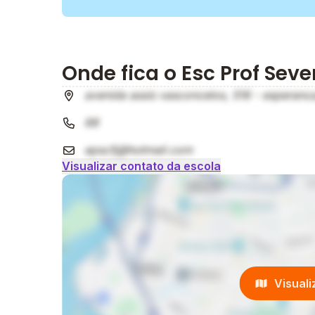
Onde fica o Esc Prof Seve
avenida assis vasconcelos, 516 - esperanca
68
epscfj@hotmail.com
Visualizar contato da escola
Visual