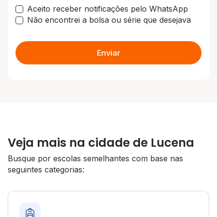
Aceito receber notificações pelo WhatsApp
Não encontrei a bolsa ou série que desejava
Enviar
Veja mais na cidade de Lucena
Busque por escolas semelhantes com base nas
seguintes categorias: