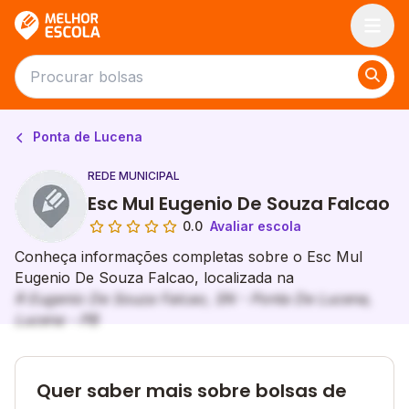
Melhor Escola
Ponta de Lucena
REDE MUNICIPAL
Esc Mul Eugenio De Souza Falcao
0.0
Avaliar escola
Conheça informações completas sobre o Esc Mul
Eugenio De Souza Falcao, localizada na
R Eugenio De Souza Falcao, SN - Ponta De Lucena,
Lucena - PB
Quer saber mais sobre bolsas de