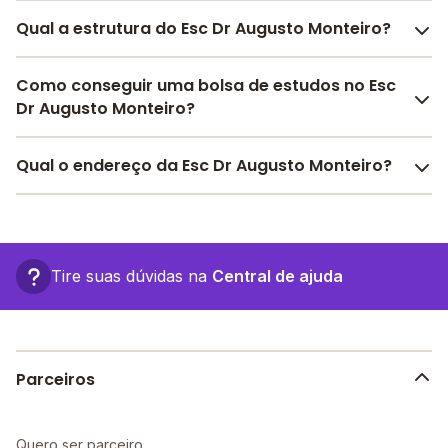
Qual a estrutura do Esc Dr Augusto Monteiro?
O Esc Dr Augusto Monteiro oferece toda a estrutura
Como conseguir uma bolsa de estudos no Esc
necessária para o conforto e desenvolvimento
Dr Augusto Monteiro?
educacional dos seus alunos, contendo: Alimentação,
Pátio Coberto, Sala de leitura, entre outras estruturas.
Pesquise bolsas disponíveis no Melhor Escola e
Qual o endereço da Esc Dr Augusto Monteiro?
encontre o melhor desconto para você.
O Esc Dr Augusto Monteiro fica em: br-364 km 07
ramal belo jardim km 14, - Rio Branco - AC.
Tire suas dúvidas na
Central de ajuda
Parceiros
Quero ser parceiro