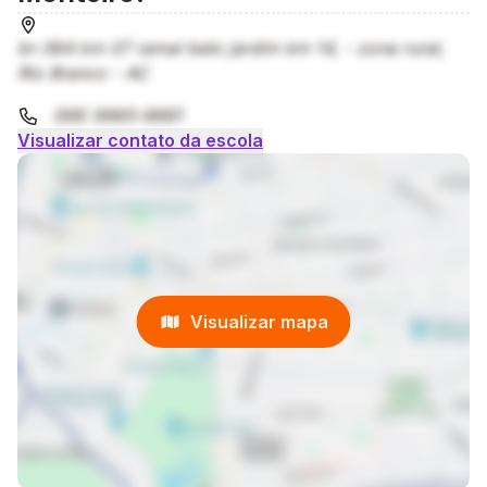
br-364 km 07 ramal belo jardim km 14, - zona rural,
Rio Branco - AC
(68) 9965-8881
Visualizar contato da escola
Visualizar mapa