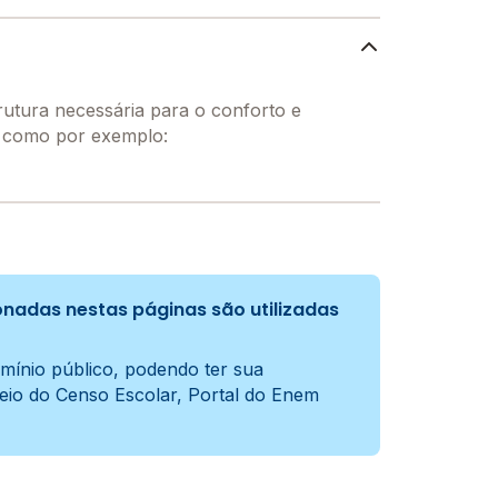
rutura necessária para o conforto e
, como por exemplo:
nadas nestas páginas são utilizadas
mínio público, podendo ter sua
meio do Censo Escolar, Portal do Enem