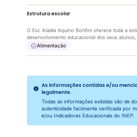
Estrutura escolar
O Esc Aladia Aquino Bonfim oferece toda a est
desenvolvimento educacional dos seus alunos
Alimentação
As informações contidas e/ou mencio
legalmente.
Todas as informações exibidas são de do
autenticidade facilmente verificada por 
e/ou Indicadores Educacionais do INEP.