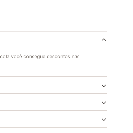
scola você consegue descontos nas
acional dos seus alunos, contendo: