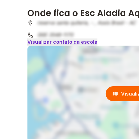
Onde fica o Esc Aladia A
reserva santa quiteria, - , Assis Brasil - AC
(68) 3548-1170
Visualizar contato da escola
Visual