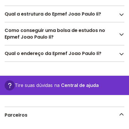
Qual a estrutura do Epmef Joao Paulo Ii?
O Epmef Joao Paulo Ii oferece toda a estrutura
Como conseguir uma bolsa de estudos no
necessária para o conforto e desenvolvimento
Epmef Joao Paulo Ii?
educacional dos seus alunos, contendo: Alimentação,
Pátio Coberto, Área Verde, Quadra Esportiva Coberta,
Pesquise bolsas disponíveis no Melhor Escola e
Qual o endereço da Epmef Joao Paulo Ii?
Parquinho, Refeitório, Sala de professores, entre
encontre o melhor desconto para você.
outras estruturas.
O Epmef Joao Paulo Ii fica em: localidade entre rios, -
Machadinho D'Oeste - RO.
Tire suas dúvidas na
Central de ajuda
Parceiros