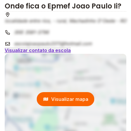
Onde fica o Epmef Joao Paulo Ii?
localidade entre rios, - rural, Machadinho D'Oeste - RO
(69) 3581-3796
escolajoaopaulo2011@hotmail.com
Visualizar contato da escola
Visualizar mapa