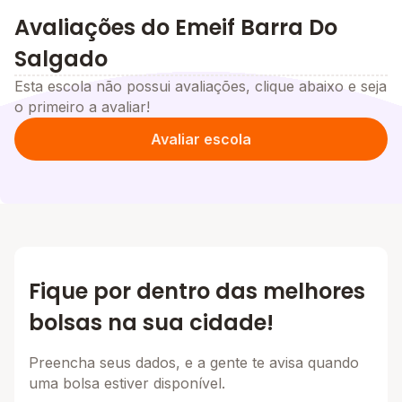
Avaliações do Emeif Barra Do
Salgado
Esta escola não possui avaliações, clique abaixo e seja
o primeiro a avaliar!
Avaliar escola
Fique por dentro das melhores
bolsas na sua cidade!
Preencha seus dados, e a gente te avisa quando
uma bolsa estiver disponível.