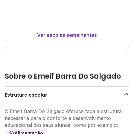
Ver escolas semelhantes
Sobre o Emeif Barra Do Salgado
Estrutura escolar
O Emeif Barra Do Salgado oferece toda a estrutura
necessária para o conforto e desenvolvimento
educacional dos seus alunos, como por exemplo:
Alimentação