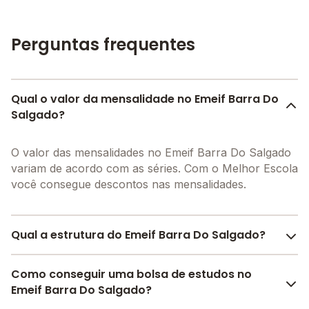
Perguntas frequentes
Qual o valor da mensalidade no Emeif Barra Do
Salgado?
O valor das mensalidades no Emeif Barra Do Salgado
variam de acordo com as séries. Com o Melhor Escola
você consegue descontos nas mensalidades.
Qual a estrutura do Emeif Barra Do Salgado?
O Emeif Barra Do Salgado oferece toda a estrutura
Como conseguir uma bolsa de estudos no
necessária para o conforto e desenvolvimento
Emeif Barra Do Salgado?
educacional dos seus alunos, contendo: Alimentação,