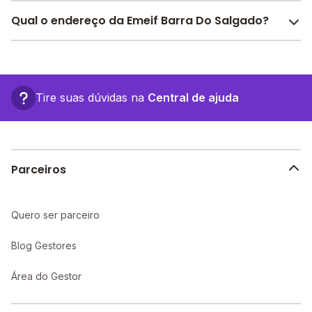
entre outras estruturas.
Pesquise bolsas disponíveis no Melhor Escola e
Qual o endereço da Emeif Barra Do Salgado?
encontre o melhor desconto para você.
O Emeif Barra Do Salgado fica em: sitio barra do
salgado, - Arara - PB.
Tire suas dúvidas na
Central de ajuda
Parceiros
Quero ser parceiro
Blog Gestores
Área do Gestor