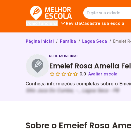
Melhor Escola
Revista
Cadastre sua escola
Como funciona
Página inicial
/
Paraíba
/
Lagoa Seca
/
Emeief R
REDE MUNICIPAL
Emeief Rosa Amelia Fel
0.0
Avaliar escola
Conheça informações completas sobre o Emeief
Sitio Juca Do Cumbe, - , Lagoa Seca - PB
Sobre o Emeief Rosa Amel