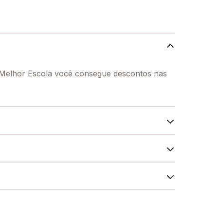
o Melhor Escola você consegue descontos nas
mento educacional dos seus alunos, contendo: