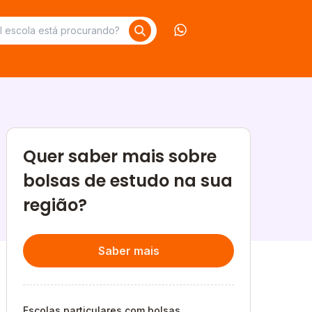
Contate-nos no What
Quer saber mais sobre
bolsas de estudo na sua
região?
Saber mais
Escolas particulares com bolsas