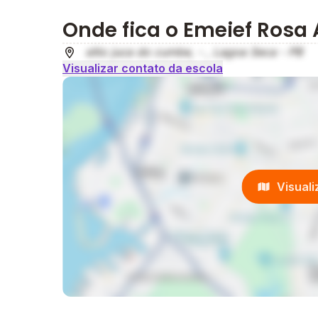
Onde fica o Emeief Rosa 
sitio juca do cumbe, - , Lagoa Seca - PB
Visualizar contato da escola
Visual