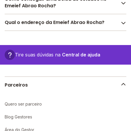
necessária para o conforto e desenvolvimento
Emeief Abrao Rocha?
educacional dos seus alunos, contendo: Alimentação,
Área Verde, Sala de leitura, Sala de professores, Pátio
Pesquise bolsas disponíveis no Melhor Escola e
Qual o endereço da Emeief Abrao Rocha?
Descoberto, Banda larga, Internet, entre outras
encontre o melhor desconto para você.
estruturas.
O Emeief Abrao Rocha fica em: rua marechal rondon,
2250 - Jaru - RO.
Tire suas dúvidas na
Central de ajuda
Parceiros
Quero ser parceiro
Blog Gestores
Área do Gestor