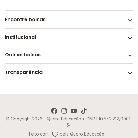
Encontre bolsas
Institucional
Melhores escolas de São Paulo
Escolas por cidade e bairro
Outras bolsas
Sobre o Melhor Escola
Bolsas de estudo em escolas
Revista Melhor Escola
Transparência
Faculdades e universidades
Trabalhe conosco
Escolas de inglês
Termos de uso
Aviso de Privacidade
© Copyright 2026 - Quero Educação • CNPJ 10.542.212/0001-
Política de Cookies
54
Imprensa
Feito com
pela Quero Educação