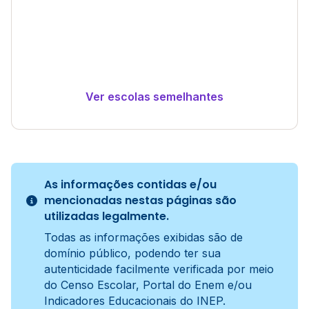
Ver escolas semelhantes
As informações contidas e/ou
mencionadas nestas páginas são
utilizadas legalmente.
Todas as informações exibidas são de
domínio público, podendo ter sua
autenticidade facilmente verificada por meio
do Censo Escolar, Portal do Enem e/ou
Indicadores Educacionais do INEP.