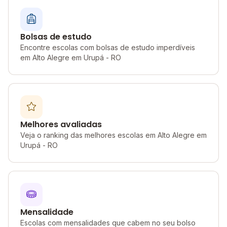
Bolsas de estudo
Encontre escolas com bolsas de estudo imperdíveis
em Alto Alegre em Urupá - RO
Melhores avaliadas
Veja o ranking das melhores escolas em Alto Alegre em
Urupá - RO
Mensalidade
Escolas com mensalidades que cabem no seu bolso