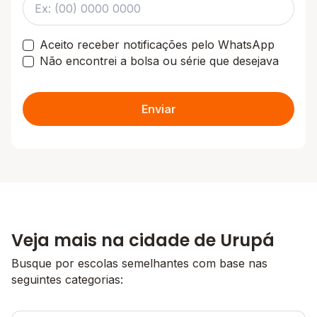
Aceito receber notificações pelo WhatsApp
Não encontrei a bolsa ou série que desejava
Enviar
Veja mais na cidade de Urupá
Busque por escolas semelhantes com base nas
seguintes categorias: