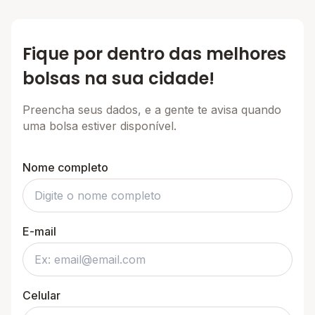
Fique por dentro das melhores
bolsas na sua cidade!
Preencha seus dados, e a gente te avisa quando
uma bolsa estiver disponível.
Nome completo
E-mail
Celular