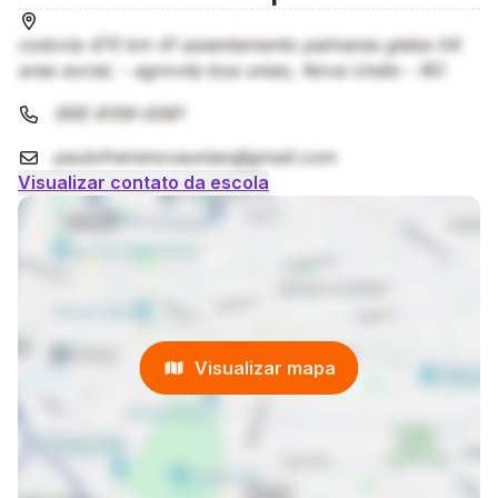
rodovia 470 km 41 assentamento palmares gleba 04
area social, - agrovila boa uniao, Nova União - RO
(69) 8159-0081
paulofreirenovauniao@gmail.com
Visualizar contato da escola
Visualizar mapa