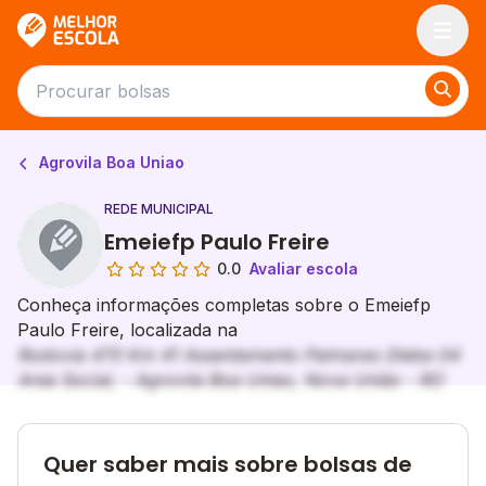
Melhor Escola
Agrovila Boa Uniao
REDE MUNICIPAL
Emeiefp Paulo Freire
0.0
Avaliar escola
Conheça informações completas sobre o Emeiefp
Paulo Freire, localizada na
Rodovia 470 Km 41 Assentamento Palmares Gleba 04
Area Social, - Agrovila Boa Uniao, Nova União - RO
Quer saber mais sobre bolsas de