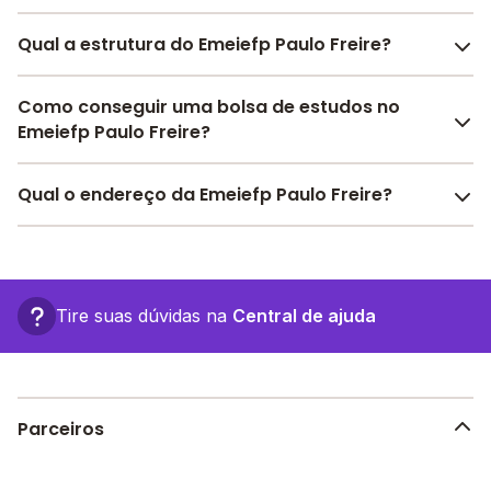
Qual a estrutura do Emeiefp Paulo Freire?
O Emeiefp Paulo Freire oferece toda a estrutura
Como conseguir uma bolsa de estudos no
necessária para o conforto e desenvolvimento
Emeiefp Paulo Freire?
educacional dos seus alunos, contendo: Alimentação,
Pátio Coberto, Área Verde, Quadra Esportiva Coberta,
Pesquise bolsas disponíveis no Melhor Escola e
Qual o endereço da Emeiefp Paulo Freire?
Sala de professores, Internet, entre outras estruturas.
encontre o melhor desconto para você.
O Emeiefp Paulo Freire fica em: rodovia 470 km 41
assentamento palmares gleba 04 area social, - Nova
União - RO.
Tire suas dúvidas na
Central de ajuda
Parceiros