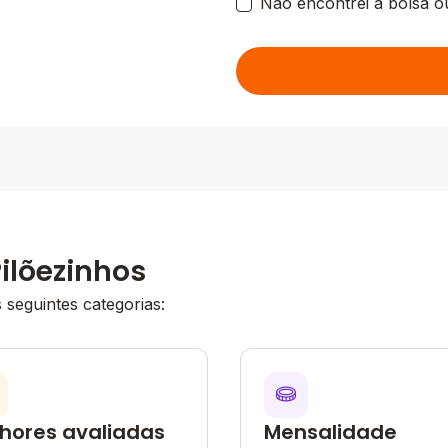
Não encontrei a bolsa o
ilõezinhos
seguintes categorias:
hores avaliadas
Mensalidade