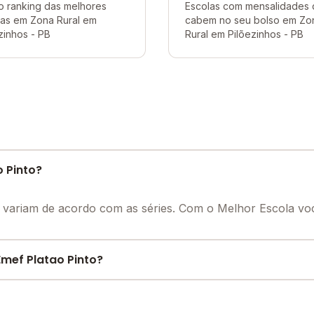
o ranking das melhores
Escolas com mensalidades
las em Zona Rural em
cabem no seu bolso em Zo
zinhos - PB
Rural em Pilõezinhos - PB
 Pinto?
o variam de acordo com as séries. Com o Melhor Escola v
mef Platao Pinto?
e encontre o melhor desconto para você.