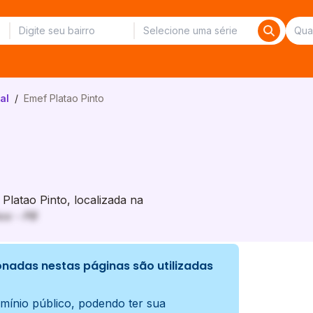
al
/
Emef Platao Pinto
latao Pinto, localizada na
os - PB
nadas nestas páginas são utilizadas
mínio público, podendo ter sua