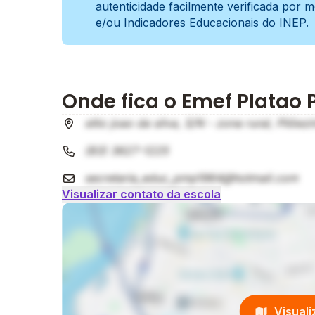
autenticidade facilmente verificada por 
e/ou Indicadores Educacionais do INEP.
Onde fica o Emef Platao 
sitio joao da silva, S/N - zona rural, Pilõez
(83) 3627-1225
secretaria_educ_pmp1964@hotmail.com
Visualizar contato da escola
Visual