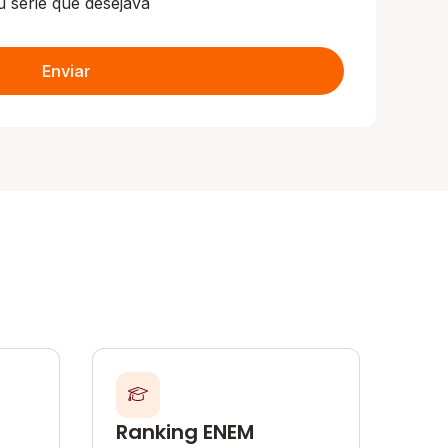
u série que desejava
Enviar
Ranking ENEM