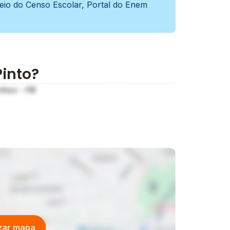
meio do Censo Escolar, Portal do Enem
Pinto?
inhos - PB
izar mapa