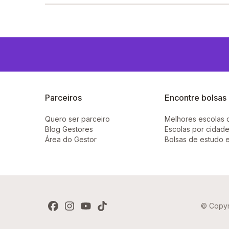
O Emef Platao Pinto fica em: sitio joao da silva,
Parceiros
Encontre bolsas
Quero ser parceiro
Melhores escolas 
Blog Gestores
Escolas por cidade
Área do Gestor
Bolsas de estudo 
© Copyr