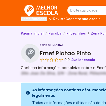
Melhor Escola
Revista
Cadastre sua escola
Como funciona
Página inicial
/
Paraíba
/
Pilõezinhos
/
Zona Rur
REDE MUNICIPAL
Emef Platao Pinto
0.0
Avaliar escola
Conheça informações completas sobre o Emef P
Sitio Joao Da Silva, S/N - Zona Rural, Pilõezinh
As informações contidas e/ou mencio
legalmente.
Todas as informações exibidas são de do