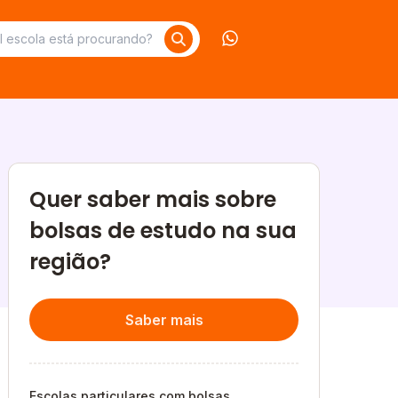
Contate-nos no What
Quer saber mais sobre
bolsas de estudo na sua
região?
Saber mais
Escolas particulares com bolsas