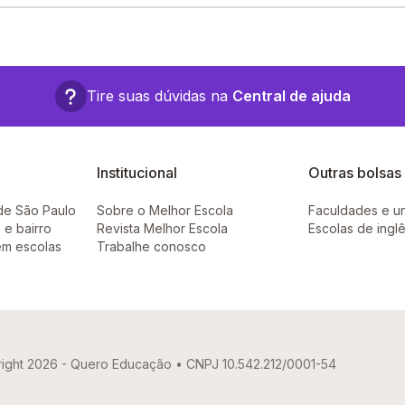
 S/N - Pilõezinhos - PB.
Tire suas dúvidas na
Central de ajuda
Institucional
Outras bolsas
de São Paulo
Sobre o Melhor Escola
Faculdades e u
 e bairro
Revista Melhor Escola
Escolas de ingl
em escolas
Trabalhe conosco
ight 2026 - Quero Educação • CNPJ 10.542.212/0001-54