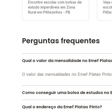
Encontre escolas com bolsas de
Veja 
estudo imperdíveis em Zona
esco
Rural em Pilõezinhos - PB
Pilõe
Perguntas frequentes
Qual o valor da mensalidade no Emef Platao
O valor das mensalidades no Emef Platao Pint
Como conseguir uma bolsa de estudos no E
Pesquise bolsas disponíveis no Melhor Escola 
Qual o endereço da Emef Platao Pinto?