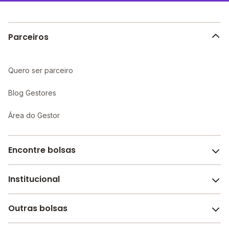
Parceiros
Quero ser parceiro
Blog Gestores
Área do Gestor
Encontre bolsas
Institucional
Melhores escolas de São Paulo
Escolas por cidade e bairro
Outras bolsas
Sobre o Melhor Escola
Bolsas de estudo em escolas