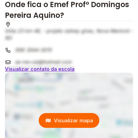
Onde fica o Emef Profº Domingos
Pereira Aquino?
linha 23 km 46, - projeto sidney girao, Nova Mamoré -
RO
(69) 3544-3015
se-me-cel@hotmail.com
Visualizar contato da escola
Visualizar mapa