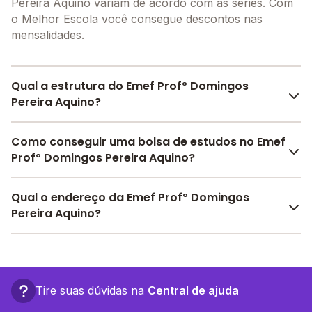
Pereira Aquino variam de acordo com as séries. Com
o Melhor Escola você consegue descontos nas
mensalidades.
Qual a estrutura do Emef Profº Domingos
Pereira Aquino?
O Emef Profº Domingos Pereira Aquino oferece toda
Como conseguir uma bolsa de estudos no Emef
a estrutura necessária para o conforto e
Profº Domingos Pereira Aquino?
desenvolvimento educacional dos seus alunos,
contendo: Alimentação, entre outras estruturas.
Pesquise bolsas disponíveis no Melhor Escola e
Qual o endereço da Emef Profº Domingos
encontre o melhor desconto para você.
Pereira Aquino?
O Emef Profº Domingos Pereira Aquino fica em: linha
23 km 46, - Nova Mamoré - RO.
Tire suas dúvidas na
Central de ajuda