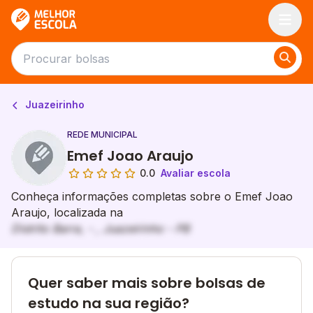
Melhor Escola
Juazeirinho
REDE MUNICIPAL
Emef Joao Araujo
0.0
Avaliar escola
Conheça informações completas sobre o Emef Joao
Araujo, localizada na
Distrito Barra, - , Juazeirinho - PB
Quer saber mais sobre bolsas de
estudo na sua região?