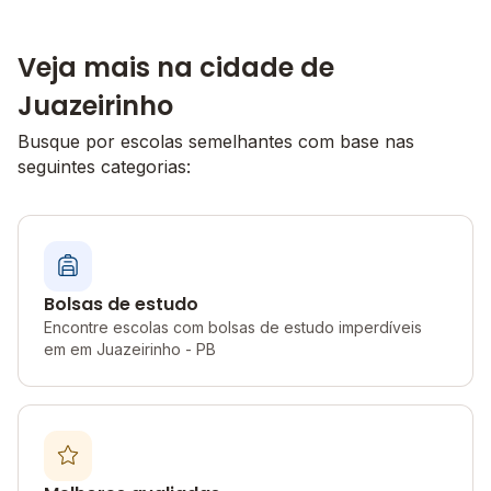
Veja mais na cidade de
Juazeirinho
Busque por escolas semelhantes com base nas
seguintes categorias:
Bolsas de estudo
Encontre escolas com bolsas de estudo imperdíveis
em em Juazeirinho - PB