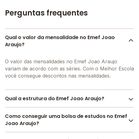
Perguntas frequentes
Qual o valor da mensalidade no Emef Joao
Araujo?
O valor das mensalidades no Emef Joao Araujo
variam de acordo com as séries. Com o Melhor Escola
você consegue descontos nas mensalidades.
Qual a estrutura do Emef Joao Araujo?
O Emef Joao Araujo oferece toda a estrutura
Como conseguir uma bolsa de estudos no Emef
necessária para o conforto e desenvolvimento
Joao Araujo?
educacional dos seus alunos, contendo: Alimentação,
Laboratório de informática, Banda larga, Internet,