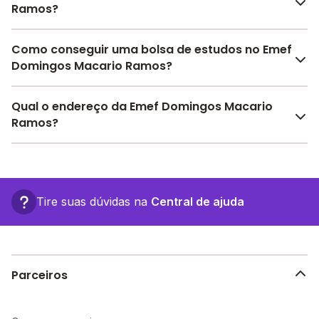
Ramos?
O Emef Domingos Macario Ramos oferece toda a
Como conseguir uma bolsa de estudos no Emef
estrutura necessária para o conforto e
Domingos Macario Ramos?
desenvolvimento educacional dos seus alunos,
contendo: Alimentação, entre outras estruturas.
Pesquise bolsas disponíveis no Melhor Escola e
Qual o endereço da Emef Domingos Macario
encontre o melhor desconto para você.
Ramos?
O Emef Domingos Macario Ramos fica em: sitio canoa,
- Conceição - PB.
Tire suas dúvidas na
Central de ajuda
Parceiros