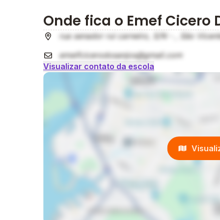
Onde fica o Emef Cicero 
rua senador rui carneiro, S/N - , São Vicen
emeifcicerodosanjos@gmail.com
Visualizar contato da escola
Visual