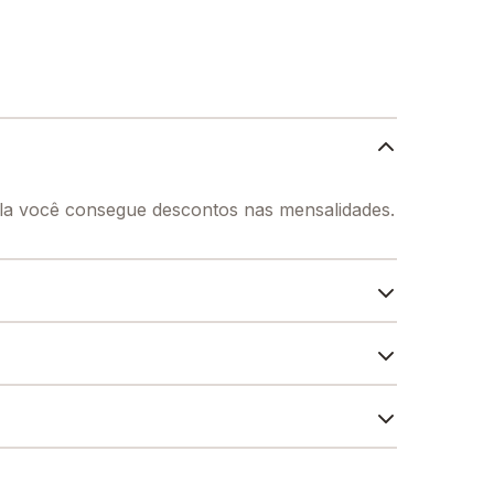
la você consegue descontos nas mensalidades.
onal dos seus alunos, contendo: Alimentação,