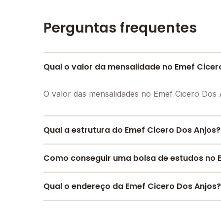
Perguntas frequentes
Qual o valor da mensalidade no Emef Cicer
O valor das mensalidades no Emef Cicero Dos 
Qual a estrutura do Emef Cicero Dos Anjos?
O Emef Cicero Dos Anjos oferece toda a estrut
Como conseguir uma bolsa de estudos no E
Sala de leitura, Pátio Descoberto, Banda larga, 
Pesquise bolsas disponíveis no Melhor Escola 
Qual o endereço da Emef Cicero Dos Anjos?
O Emef Cicero Dos Anjos fica em: rua senador r