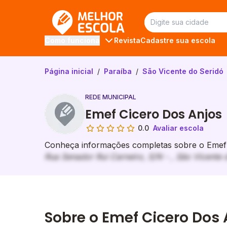
Melhor Escola
Revista
Cadastre sua escola
Como funciona
Página inicial
/
Paraíba
/
São Vicente do Seridó
REDE MUNICIPAL
Emef Cicero Dos Anjos
0.0
Avaliar escola
Conheça informações completas sobre o Emef C
Rua Senador Rui Carneiro, S/N - , São Vicente 
Sobre o Emef Cicero Dos 