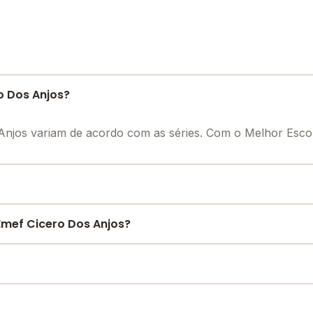
o Dos Anjos?
Anjos variam de acordo com as séries. Com o Melhor Esco
ura necessária para o conforto e desenvolvimento educaci
mef Cicero Dos Anjos?
Internet, entre outras estruturas.
e encontre o melhor desconto para você.
ui carneiro, S/N - São Vicente do Seridó - PB.