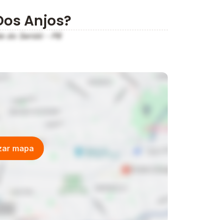
Dos Anjos?
te do Seridó - PB
izar mapa