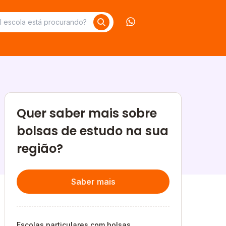
Contate-nos no What
Quer saber mais sobre
bolsas de estudo na sua
região?
Saber mais
Escolas particulares com bolsas