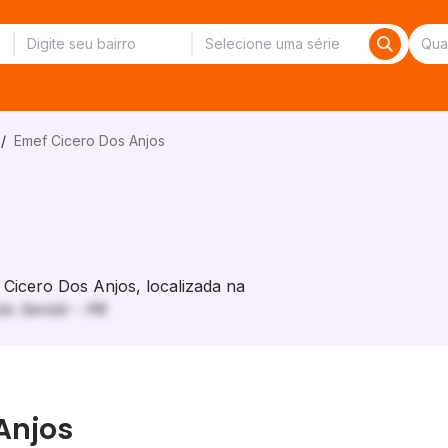
/
Emef Cicero Dos Anjos
icero Dos Anjos, localizada na
do Seridó - PB
Anjos