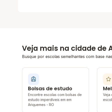
Veja mais na cidade de
Busque por escolas semelhantes com base nas 
Bolsas de estudo
Mel
Encontre escolas com bolsas de
Veja 
estudo imperdíveis em em
esco
Ariquemes - RO