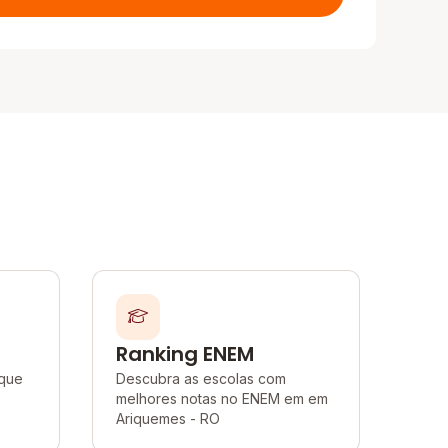
Ranking ENEM
 que
Descubra as escolas com
melhores notas no ENEM em em
Ariquemes - RO