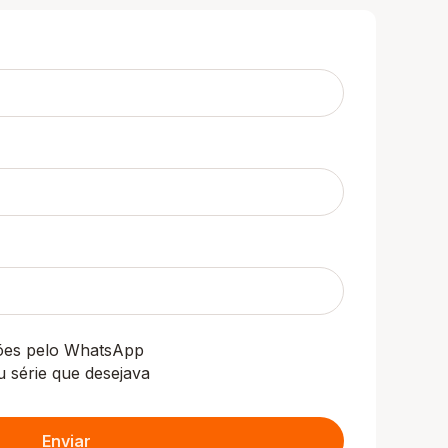
ções pelo WhatsApp
u série que desejava
Enviar