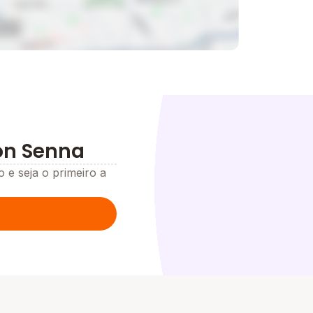
on Senna
o e seja o primeiro a