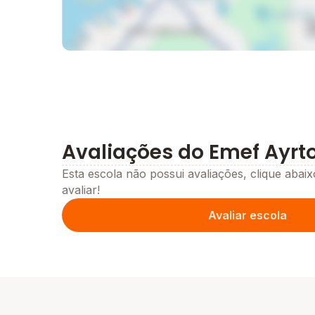
Avaliações do Emef Ayrt
Esta escola não possui avaliações, clique abaix
avaliar!
Avaliar escola