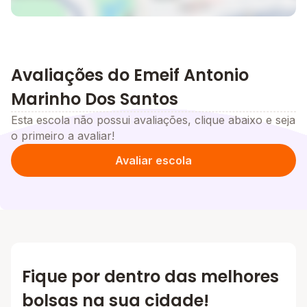
Avaliações do Emeif Antonio
Marinho Dos Santos
Esta escola não possui avaliações, clique abaixo e seja
o primeiro a avaliar!
Avaliar escola
Fique por dentro das melhores
bolsas na sua cidade!