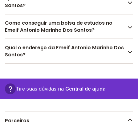
Santos?
O Emeif Antonio Marinho Dos Santos oferece toda a
Como conseguir uma bolsa de estudos no
estrutura necessária para o conforto e
Emeif Antonio Marinho Dos Santos?
desenvolvimento educacional dos seus alunos,
contendo: Alimentação, Laboratório de informática,
Pesquise bolsas disponíveis no Melhor Escola e
Qual o endereço da Emeif Antonio Marinho Dos
Banda larga, Internet, entre outras estruturas.
encontre o melhor desconto para você.
Santos?
O Emeif Antonio Marinho Dos Santos fica em: sitio
figueira, SN - Pilar - PB.
Tire suas dúvidas na
Central de ajuda
Parceiros