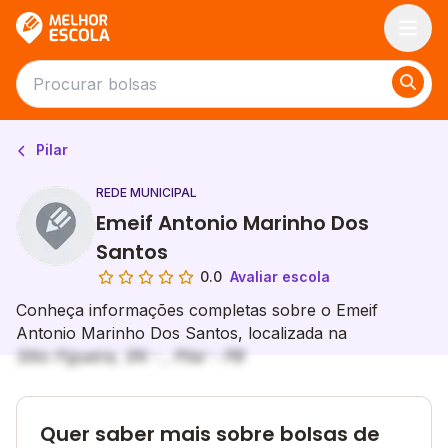
Melhor Escola
Pilar
REDE MUNICIPAL
Emeif Antonio Marinho Dos
Santos
0.0
Avaliar escola
Conheça informações completas sobre o Emeif
Antonio Marinho Dos Santos, localizada na
Sitio Figueira, SN - , Pilar - PB
Quer saber mais sobre bolsas de