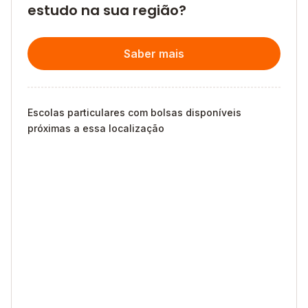
estudo na sua região?
Saber mais
Escolas particulares com bolsas disponíveis
próximas a essa localização