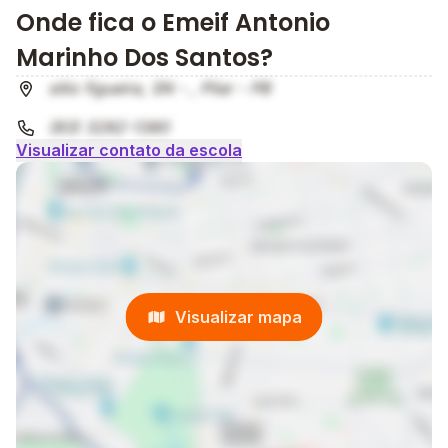
Onde fica o Emeif Antonio
Marinho Dos Santos?
sitio figueira, SN - , Pilar - PB
(83) 3282-1380
Visualizar contato da escola
Visualizar mapa