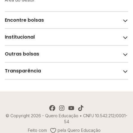
Encontre bolsas
Institucional
Melhores escolas de São Paulo
Escolas por cidade e bairro
Outras bolsas
Sobre o Melhor Escola
Bolsas de estudo em escolas
Revista Melhor Escola
Transparência
Faculdades e universidades
Trabalhe conosco
Escolas de inglês
Termos de uso
Aviso de Privacidade
© Copyright 2026 - Quero Educação • CNPJ 10.542.212/0001-
Política de Cookies
54
Imprensa
Feito com
pela Quero Educação