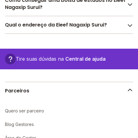
Como conseguir uma bolsa de estudos no Eieef
necessária para o conforto e desenvolvimento
Nagaxip Surui?
educacional dos seus alunos, contendo: Alimentação,
entre outras estruturas.
Pesquise bolsas disponíveis no Melhor Escola e
Qual o endereço da Eieef Nagaxip Surui?
encontre o melhor desconto para você.
O Eieef Nagaxip Surui fica em: rua antonio de paula
nunes, 1259 - Ministro Andreazza - RO.
Tire suas dúvidas na
Central de ajuda
Parceiros
Quero ser parceiro
Blog Gestores
Área do Gestor