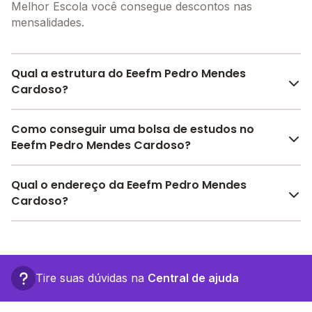
Melhor Escola você consegue descontos nas
mensalidades.
Qual a estrutura do Eeefm Pedro Mendes
Cardoso?
O Eeefm Pedro Mendes Cardoso oferece toda a
Como conseguir uma bolsa de estudos no
estrutura necessária para o conforto e
Eeefm Pedro Mendes Cardoso?
desenvolvimento educacional dos seus alunos,
contendo: Alimentação, Laboratório de informática,
Pesquise bolsas disponíveis no Melhor Escola e
Qual o endereço da Eeefm Pedro Mendes
Pátio Coberto, Quadra Esportiva Coberta, Biblioteca,
encontre o melhor desconto para você.
Cardoso?
Refeitório, Laboratório de ciências, Sala de
professores, Banda larga, Internet, entre outras
O Eeefm Pedro Mendes Cardoso fica em: , - Nova
estruturas.
Mamoré - RO.
Tire suas dúvidas na
Central de ajuda