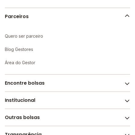
Parceiros
Quero ser parceiro
Blog Gestores
Área do Gestor
Encontre bolsas
Institucional
Melhores escolas de São Paulo
Escolas por cidade e bairro
Outras bolsas
Sobre o Melhor Escola
Bolsas de estudo em escolas
Revista Melhor Escola
Transparência