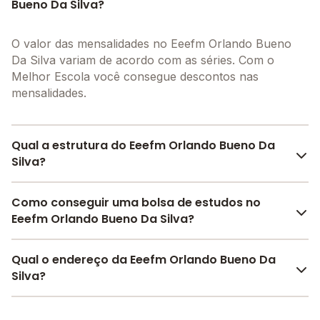
Bueno Da Silva?
O valor das mensalidades no Eeefm Orlando Bueno
Da Silva variam de acordo com as séries. Com o
Melhor Escola você consegue descontos nas
mensalidades.
Qual a estrutura do Eeefm Orlando Bueno Da
Silva?
O Eeefm Orlando Bueno Da Silva oferece toda a
Como conseguir uma bolsa de estudos no
estrutura necessária para o conforto e
Eeefm Orlando Bueno Da Silva?
desenvolvimento educacional dos seus alunos,
contendo: Alimentação, Laboratório de informática,
Pesquise bolsas disponíveis no Melhor Escola e
Qual o endereço da Eeefm Orlando Bueno Da
Pátio Coberto, Quadra Esportiva Coberta, Biblioteca,
encontre o melhor desconto para você.
Silva?
Sala de leitura, Refeitório, Laboratório de ciências,
Sala de professores, Banda larga, Internet, entre
O Eeefm Orlando Bueno Da Silva fica em: rua para,
outras estruturas.