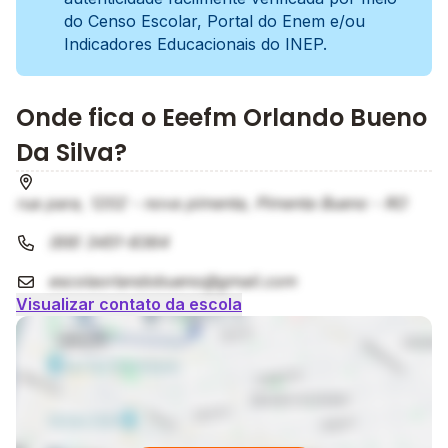
do Censo Escolar, Portal do Enem e/ou
Indicadores Educacionais do INEP.
Onde fica o Eeefm Orlando Bueno
Da Silva?
rua para, 1202 - nova pimenta, Pimenta Bueno - RO
(69) 3451-8364
escolaorlandobueno@gmail.com
Visualizar contato da escola