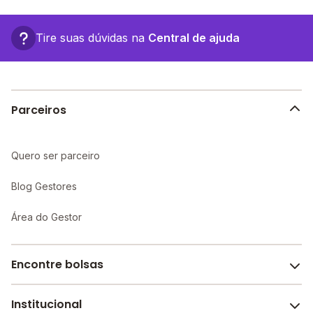
conjunto sebastiao valdo pacifico, SN - Alagoinha -
PB.
Tire suas dúvidas na
Central de ajuda
Parceiros
Quero ser parceiro
Blog Gestores
Área do Gestor
Encontre bolsas
Institucional
Melhores escolas de São Paulo