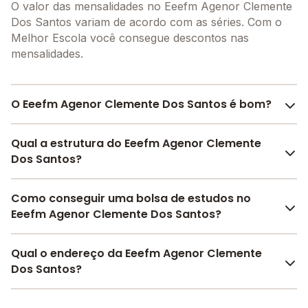
O valor das mensalidades no Eeefm Agenor Clemente
Dos Santos variam de acordo com as séries. Com o
Melhor Escola você consegue descontos nas
mensalidades.
O Eeefm Agenor Clemente Dos Santos é bom?
O Eeefm Agenor Clemente Dos Santos é bem avaliado
Qual a estrutura do Eeefm Agenor Clemente
por pais, alunos e funcionários da escola, com uma
Dos Santos?
avaliação média de 3.4
, que reflete o preparo e
qualidade de ensino da instituição.
O Eeefm Agenor Clemente Dos Santos oferece toda a
Como conseguir uma bolsa de estudos no
A escola recebeu avaliação de
4.0
em
participação
estrutura necessária para o conforto e
Eeefm Agenor Clemente Dos Santos?
da comunidade
,
4.0
em
estrutura física
,
3.0
em
desenvolvimento educacional dos seus alunos,
desenvolvimento socioemocional
e
3.0
em
contendo: Alimentação, Biblioteca, Quadra Esportiva
Pesquise bolsas disponíveis no Melhor Escola e
motivação dos estudantes
Qual o endereço da Eeefm Agenor Clemente
.
Descoberta, Laboratório de ciências, Sala de
encontre o melhor desconto para você.
Confira aqui
Dos Santos?
as avaliações feitas por alunos, pais e
professores, Banda larga, Internet, entre outras
funcionários da escola.
estruturas.
O Eeefm Agenor Clemente Dos Santos fica em: