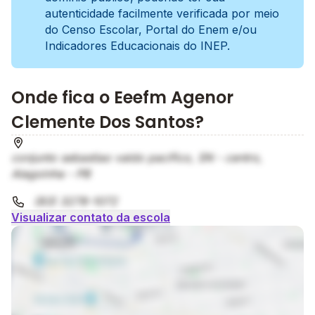
autenticidade facilmente verificada por meio
do Censo Escolar, Portal do Enem e/ou
Indicadores Educacionais do INEP.
Onde fica o Eeefm Agenor
Clemente Dos Santos?
conjunto sebastiao valdo pacifico, SN - centro,
Alagoinha - PB
(83) 3278-1072
Visualizar contato da escola