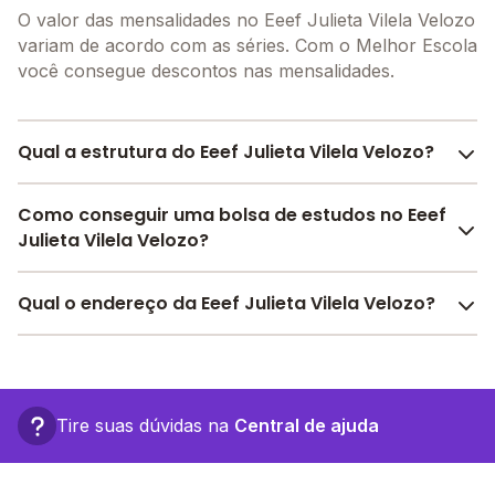
O valor das mensalidades no Eeef Julieta Vilela Velozo
variam de acordo com as séries. Com o Melhor Escola
você consegue descontos nas mensalidades.
Qual a estrutura do Eeef Julieta Vilela Velozo?
O Eeef Julieta Vilela Velozo oferece toda a estrutura
Como conseguir uma bolsa de estudos no Eeef
necessária para o conforto e desenvolvimento
Julieta Vilela Velozo?
educacional dos seus alunos, contendo: Alimentação,
Laboratório de informática, Pátio Coberto, Área
Pesquise bolsas disponíveis no Melhor Escola e
Qual o endereço da Eeef Julieta Vilela Velozo?
Verde, Quadra Esportiva Coberta, Biblioteca,
encontre o melhor desconto para você.
Parquinho, Sala de professores, Banda larga,
O Eeef Julieta Vilela Velozo fica em: rua bartolomeu
Internet, entre outras estruturas.
bueno, 4665 - Colorado do Oeste - RO.
Tire suas dúvidas na
Central de ajuda