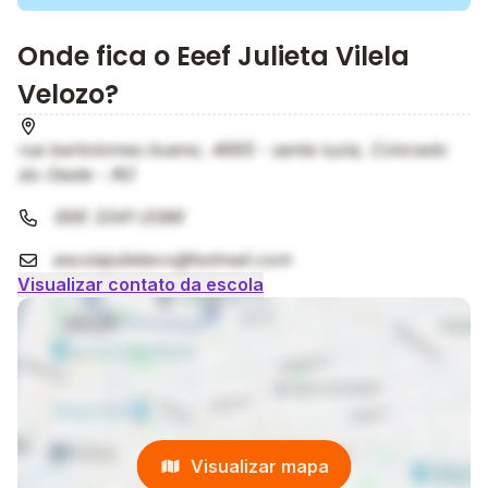
Onde fica o Eeef Julieta Vilela
Velozo?
rua bartolomeu bueno, 4665 - santa luzia, Colorado
do Oeste - RO
(69) 3341-2086
escolajulietavv@hotmail.com
Visualizar contato da escola
Visualizar mapa