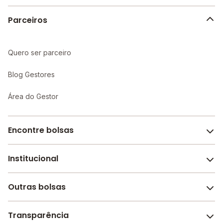
Parceiros
Quero ser parceiro
Blog Gestores
Área do Gestor
Encontre bolsas
Institucional
Melhores escolas de São Paulo
Escolas por cidade e bairro
Outras bolsas
Sobre o Melhor Escola
Bolsas de estudo em escolas
Revista Melhor Escola
Transparência
Faculdades e universidades