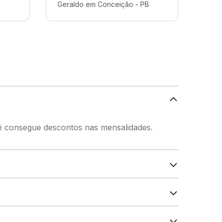
B
Geraldo em Conceição - PB
cê consegue descontos nas mensalidades.
dos seus alunos, contendo: Alimentação,
feitório, Sala de professores, Internet, entre