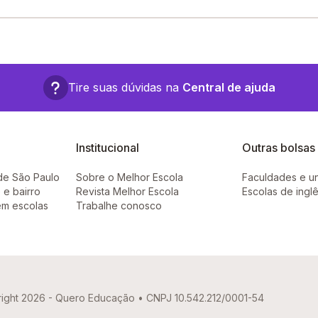
fausto, SN - Conceição - PB.
Tire suas dúvidas na
Central de ajuda
Institucional
Outras bolsas
de São Paulo
Sobre o Melhor Escola
Faculdades e u
 e bairro
Revista Melhor Escola
Escolas de ingl
em escolas
Trabalhe conosco
ight 2026 - Quero Educação • CNPJ 10.542.212/0001-54