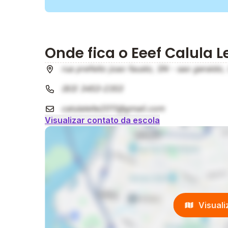
Onde fica o Eeef Calula L
rua prefeito joao fausto, SN - sao geraldo
(83) 3453-2353
calulaleite2011@gmail.com
Visualizar contato da escola
Visual