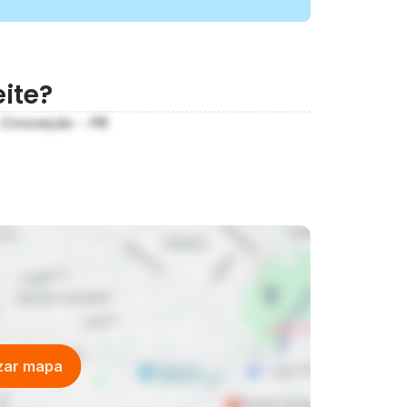
eite?
, Conceição - PB
izar mapa