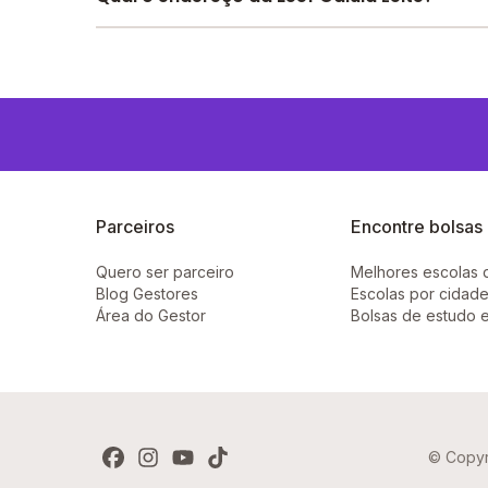
O Eeef Calula Leite fica em: rua prefeito joao 
Parceiros
Encontre bolsas
Quero ser parceiro
Melhores escolas 
Blog Gestores
Escolas por cidade
Área do Gestor
Bolsas de estudo 
© Copyr