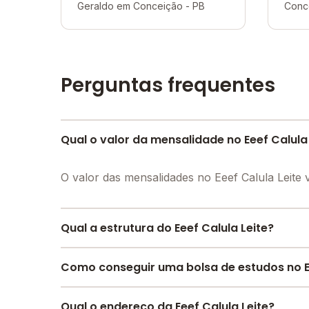
Geraldo em Conceição - PB
Conc
Perguntas frequentes
Qual o valor da mensalidade no Eeef Calula 
O valor das mensalidades no Eeef Calula Leit
Qual a estrutura do Eeef Calula Leite?
O Eeef Calula Leite oferece toda a estrutura 
Como conseguir uma bolsa de estudos no Ee
Auditório, Laboratório de informática, Pátio Co
outras estruturas.
Pesquise bolsas disponíveis no Melhor Escola 
Qual o endereço da Eeef Calula Leite?