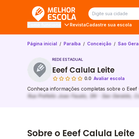
Melhor Escola
Revista
Cadastre sua escola
Como funciona
Página inicial
/
Paraíba
/
Conceição
/
Sao Gera
REDE ESTADUAL
Eeef Calula Leite
0.0
Avaliar escola
Conheça informações completas sobre o Eeef Ca
Rua Prefeito Joao Fausto, SN - Sao Geraldo, C
Sobre o Eeef Calula Leite