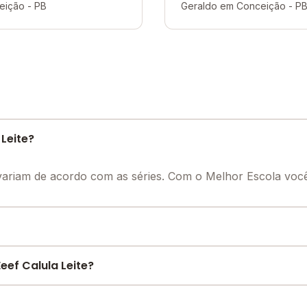
eição - PB
Geraldo em Conceição - P
Leite?
e variam de acordo com as séries. Com o Melhor Escola vo
necessária para o conforto e desenvolvimento educacional 
ef Calula Leite?
berto, Área Verde, Quadra Esportiva Coberta, Biblioteca, Re
e encontre o melhor desconto para você.