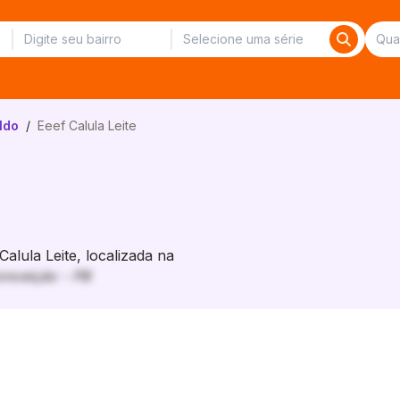
ldo
/
Eeef Calula Leite
lula Leite, localizada na
onceição - PB