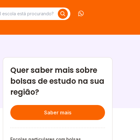
Contate-nos no What
Quer saber mais sobre
bolsas de estudo na sua
região?
Saber mais
Escolas particulares com bolsas